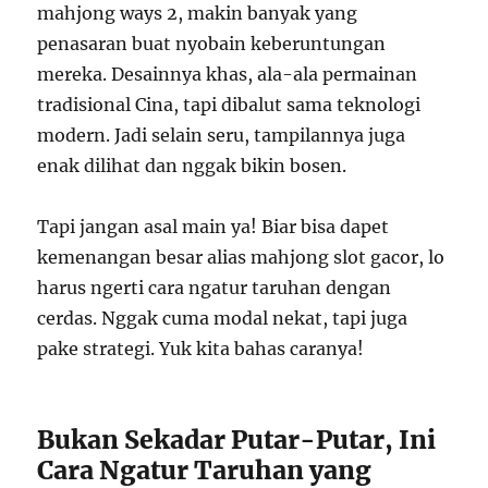
mahjong ways 2, makin banyak yang
penasaran buat nyobain keberuntungan
mereka. Desainnya khas, ala-ala permainan
tradisional Cina, tapi dibalut sama teknologi
modern. Jadi selain seru, tampilannya juga
enak dilihat dan nggak bikin bosen.
Tapi jangan asal main ya! Biar bisa dapet
kemenangan besar alias mahjong slot gacor, lo
harus ngerti cara ngatur taruhan dengan
cerdas. Nggak cuma modal nekat, tapi juga
pake strategi. Yuk kita bahas caranya!
Bukan Sekadar Putar-Putar, Ini
Cara Ngatur Taruhan yang