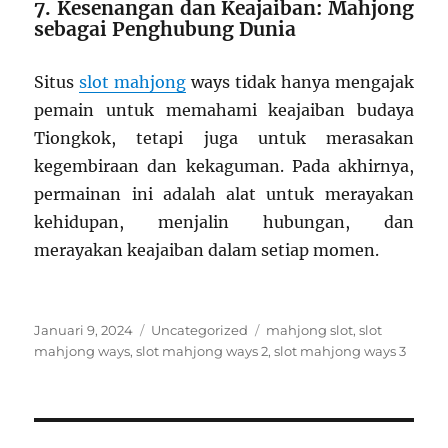
7. Kesenangan dan Keajaiban: Mahjong
sebagai Penghubung Dunia
Situs
slot mahjong
ways tidak hanya mengajak
pemain untuk memahami keajaiban budaya
Tiongkok, tetapi juga untuk merasakan
kegembiraan dan kekaguman. Pada akhirnya,
permainan ini adalah alat untuk merayakan
kehidupan, menjalin hubungan, dan
merayakan keajaiban dalam setiap momen.
Posted
Categories
Tags
Januari 9, 2024
Uncategorized
mahjong slot
,
slot
on
mahjong ways
,
slot mahjong ways 2
,
slot mahjong ways 3