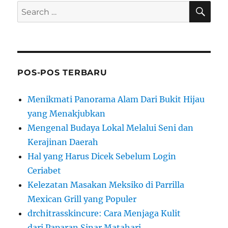
SE
Search
for:
POS-POS TERBARU
Menikmati Panorama Alam Dari Bukit Hijau
yang Menakjubkan
Mengenal Budaya Lokal Melalui Seni dan
Kerajinan Daerah
Hal yang Harus Dicek Sebelum Login
Ceriabet
Kelezatan Masakan Meksiko di Parrilla
Mexican Grill yang Populer
drchitrasskincure: Cara Menjaga Kulit
dari Paparan Sinar Matahari