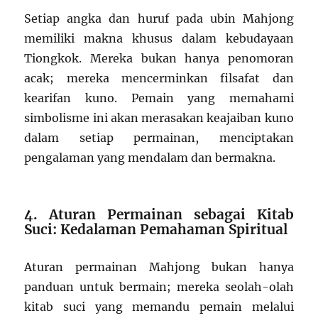
Setiap angka dan huruf pada ubin Mahjong
memiliki makna khusus dalam kebudayaan
Tiongkok. Mereka bukan hanya penomoran
acak; mereka mencerminkan filsafat dan
kearifan kuno. Pemain yang memahami
simbolisme ini akan merasakan keajaiban kuno
dalam setiap permainan, menciptakan
pengalaman yang mendalam dan bermakna.
4. Aturan Permainan sebagai Kitab
Suci: Kedalaman Pemahaman Spiritual
Aturan permainan Mahjong bukan hanya
panduan untuk bermain; mereka seolah-olah
kitab suci yang memandu pemain melalui