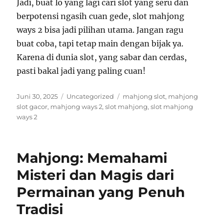
Jadi, buat lo yang lagi cari slot yang seru dan
berpotensi ngasih cuan gede, slot mahjong
ways 2 bisa jadi pilihan utama. Jangan ragu
buat coba, tapi tetap main dengan bijak ya.
Karena di dunia slot, yang sabar dan cerdas,
pasti bakal jadi yang paling cuan!
Posted
Categories
Tags
Juni 30, 2025
Uncategorized
mahjong slot
,
mahjong
on
slot gacor
,
mahjong ways 2
,
slot mahjong
,
slot mahjong
ways 2
Mahjong: Memahami
Misteri dan Magis dari
Permainan yang Penuh
Tradisi