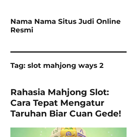
Nama Nama Situs Judi Online
Resmi
Tag:
slot mahjong ways 2
Rahasia Mahjong Slot:
Cara Tepat Mengatur
Taruhan Biar Cuan Gede!