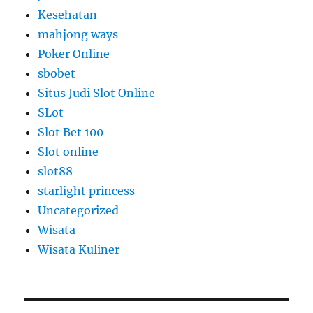
Kesehatan
mahjong ways
Poker Online
sbobet
Situs Judi Slot Online
SLot
Slot Bet 100
Slot online
slot88
starlight princess
Uncategorized
Wisata
Wisata Kuliner