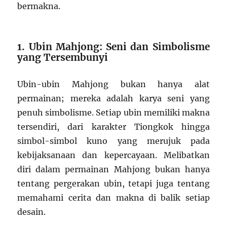
bermakna.
1. Ubin Mahjong: Seni dan Simbolisme
yang Tersembunyi
Ubin-ubin Mahjong bukan hanya alat
permainan; mereka adalah karya seni yang
penuh simbolisme. Setiap ubin memiliki makna
tersendiri, dari karakter Tiongkok hingga
simbol-simbol kuno yang merujuk pada
kebijaksanaan dan kepercayaan. Melibatkan
diri dalam permainan Mahjong bukan hanya
tentang pergerakan ubin, tetapi juga tentang
memahami cerita dan makna di balik setiap
desain.