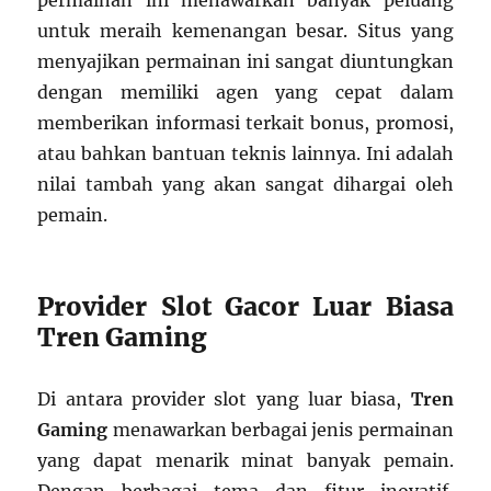
permainan ini menawarkan banyak peluang
untuk meraih kemenangan besar. Situs yang
menyajikan permainan ini sangat diuntungkan
dengan memiliki agen yang cepat dalam
memberikan informasi terkait bonus, promosi,
atau bahkan bantuan teknis lainnya. Ini adalah
nilai tambah yang akan sangat dihargai oleh
pemain.
Provider Slot Gacor Luar Biasa
Tren Gaming
Di antara provider slot yang luar biasa,
Tren
Gaming
menawarkan berbagai jenis permainan
yang dapat menarik minat banyak pemain.