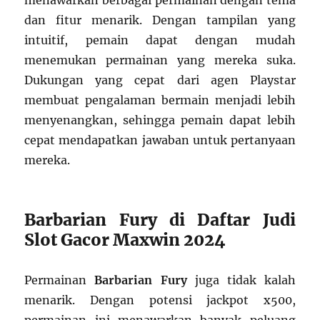
menawarkan berbagai permainan dengan tema
dan fitur menarik. Dengan tampilan yang
intuitif, pemain dapat dengan mudah
menemukan permainan yang mereka suka.
Dukungan yang cepat dari agen Playstar
membuat pengalaman bermain menjadi lebih
menyenangkan, sehingga pemain dapat lebih
cepat mendapatkan jawaban untuk pertanyaan
mereka.
Barbarian Fury di Daftar Judi
Slot Gacor Maxwin 2024
Permainan
Barbarian Fury
juga tidak kalah
menarik. Dengan potensi jackpot x500,