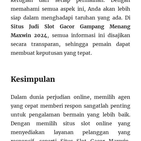
kerugian dari setiap permainan. Dengan
memahami semua aspek ini, Anda akan lebih
siap dalam menghadapi taruhan yang ada. Di
Situs Judi Slot Gacor Gampang Menang
Maxwin 2024
, semua informasi ini disajikan
secara transparan, sehingga pemain dapat
membuat keputusan yang tepat.
Kesimpulan
Dalam dunia perjudian online, memilih agen
yang cepat memberi respon sangatlah penting
untuk pengalaman bermain yang lebih baik.
Dengan memilih situs slot online yang
menyediakan layanan pelanggan yang