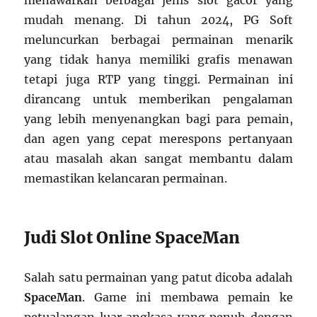
menawarkan berbagai jenis slot gacor yang
mudah menang. Di tahun 2024, PG Soft
meluncurkan berbagai permainan menarik
yang tidak hanya memiliki grafis menawan
tetapi juga RTP yang tinggi. Permainan ini
dirancang untuk memberikan pengalaman
yang lebih menyenangkan bagi para pemain,
dan agen yang cepat merespons pertanyaan
atau masalah akan sangat membantu dalam
memastikan kelancaran permainan.
Judi Slot Online SpaceMan
Salah satu permainan yang patut dicoba adalah
SpaceMan
. Game ini membawa pemain ke