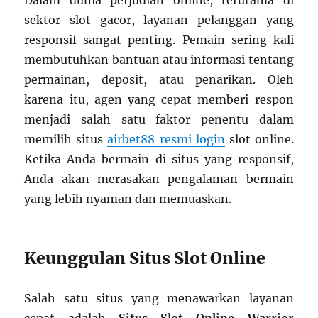
Dalam dunia perjudian online, terutama di
sektor slot gacor, layanan pelanggan yang
responsif sangat penting. Pemain sering kali
membutuhkan bantuan atau informasi tentang
permainan, deposit, atau penarikan. Oleh
karena itu, agen yang cepat memberi respon
menjadi salah satu faktor penentu dalam
memilih situs
airbet88 resmi login
slot online.
Ketika Anda bermain di situs yang responsif,
Anda akan merasakan pengalaman bermain
yang lebih nyaman dan memuaskan.
Keunggulan Situs Slot Online
Salah satu situs yang menawarkan layanan