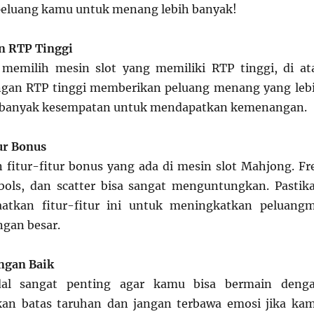
eluang kamu untuk menang lebih banyak!
an RTP Tinggi
 memilih mesin slot yang memiliki RTP tinggi, di at
gan RTP tinggi memberikan peluang menang yang leb
bih banyak kesempatan untuk mendapatkan kemenangan.
ur Bonus
 fitur-fitur bonus yang ada di mesin slot Mahjong. Fr
bols, dan scatter bisa sangat menguntungkan. Pastik
atkan fitur-fitur ini untuk meningkatkan peluang
gan besar.
ngan Baik
al sangat penting agar kamu bisa bermain deng
an batas taruhan dan jangan terbawa emosi jika ka