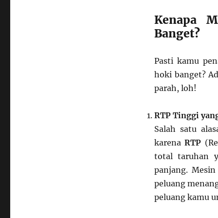
Kenapa M
Banget?
Pasti kamu pen
hoki banget? Ad
parah, loh!
RTP Tinggi ya
Salah satu ala
karena
RTP
(Ret
total taruhan
panjang. Mesin
peluang menang 
peluang kamu 