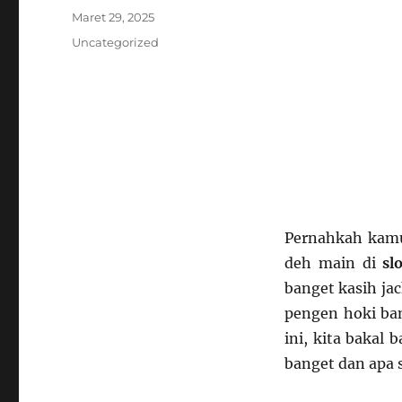
Posted
Maret 29, 2025
on
Categories
Uncategorized
Pernahkah kamu
deh main di
sl
banget kasih ja
pengen hoki bang
ini, kita bakal
banget dan apa s