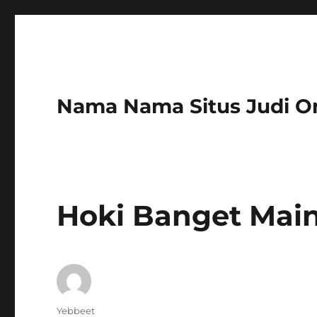
Nama Nama Situs Judi O
Hoki Banget Main
Author
Yebbeet