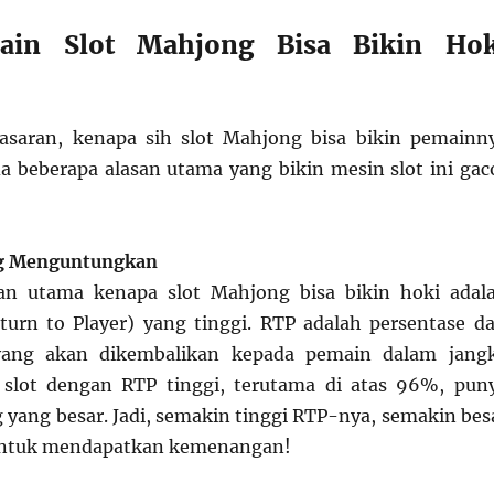
ain Slot Mahjong Bisa Bikin Hok
asaran, kenapa sih slot Mahjong bisa bikin pemainn
a beberapa alasan utama yang bikin mesin slot ini gac
ng Menguntungkan
san utama kenapa slot Mahjong bisa bikin hoki adal
urn to Player) yang tinggi. RTP adalah persentase da
 yang akan dikembalikan kepada pemain dalam jang
 slot dengan RTP tinggi, terutama di atas 96%, pun
yang besar. Jadi, semakin tinggi RTP-nya, semakin bes
untuk mendapatkan kemenangan!