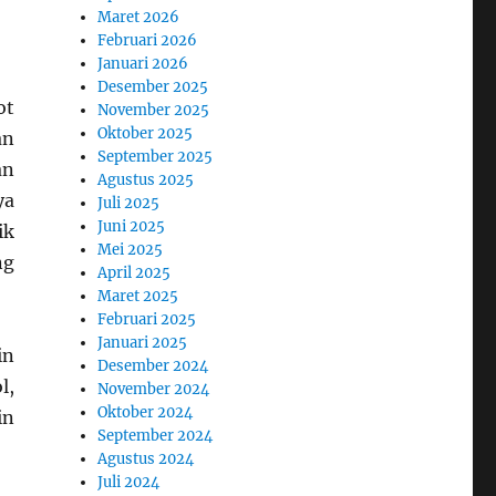
Maret 2026
Februari 2026
Januari 2026
Desember 2025
ot
November 2025
Oktober 2025
an
September 2025
an
Agustus 2025
ya
Juli 2025
Juni 2025
ik
Mei 2025
ng
April 2025
Maret 2025
Februari 2025
Januari 2025
in
Desember 2024
l,
November 2024
Oktober 2024
in
September 2024
Agustus 2024
Juli 2024