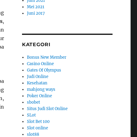
Juni 2021
Mei 2021
g
Juni 2017
s
,
an
ur
KATEGORI
pa
Bonus New Member
Casino Online
Gates Of Olympus
Judi Online
pa
Kesehatan
ng
mahjong ways
Poker Online
n,
sbobet
in
Situs Judi Slot Online
SLot
Slot Bet 100
Slot online
slot88