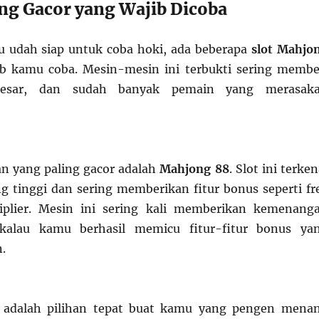
ng Gacor yang Wajib Dicoba
u udah siap untuk coba hoki, ada beberapa
slot Mahjo
b kamu coba. Mesin-mesin ini terbukti sering membe
esar, dan sudah banyak pemain yang merasak
han yang paling gacor adalah
Mahjong 88
. Slot ini terken
 tinggi dan sering memberikan fitur bonus seperti fr
iplier. Mesin ini sering kali memberikan kemenang
 kalau kamu berhasil memicu fitur-fitur bonus ya
.
adalah pilihan tepat buat kamu yang pengen mena