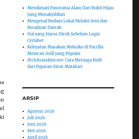
Menikmati Panorama Alam Dari Bukit Hijau
yang Menakjubkan
Mengenal Budaya Lokal Melalui Seni dan
Kerajinan Daerah
Hal yang Harus Dicek Sebelum Login
Ceriabet
Kelezatan Masakan Meksiko di Parrilla
Mexican Grill yang Populer
drchitrasskincure: Cara Menjaga Kulit
dari Paparan Sinar Matahari
ba
ng
ARSIP
an
el
Agustus 2026
ki
Juli 2026
Juni 2026
Mei 2026
April 2026