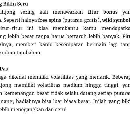
g Bikin Seru
ahjong sering kali menawarkan
fitur bonus
yan
 Seperti halnya
free spins
(putaran gratis),
wild symbol
fitur-fitur ini bisa membantu kamu mendapatk
 lebih besar tanpa harus bertaruh lebih banyak. Fit
salnya, memberi kamu kesempatan bermain lagi tan
aruhan tambahan.
 Pas
ga dikenal memiliki volatilitas yang menarik. Bebera
jong memiliki volatilitas medium hingga tinggi, ya
n kemenangan besar tidak selalu datang setiap putara
ang, hadiahnya bisa luar biasa besar. Inilah yang bik
lebih menegangkan dan seru!