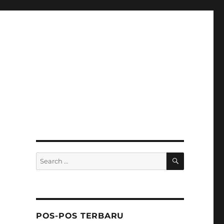
SEARCH
Search
for:
POS-POS TERBARU