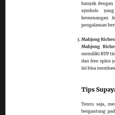
banyak dengan 
symbols yan
kemenangan le
pengalaman be
Mahjong Riches
Mahjong Riche
memiliki RTP tin
dan free spins 
ini bisa memba
Tips Supay
Tentu saja, me
bergantung pad