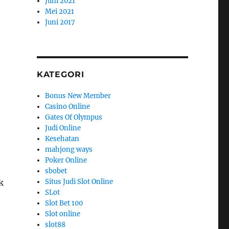
Juni 2021
Mei 2021
Juni 2017
KATEGORI
Bonus New Member
Casino Online
Gates Of Olympus
Judi Online
Kesehatan
mahjong ways
Poker Online
sbobet
k
Situs Judi Slot Online
SLot
Slot Bet 100
Slot online
slot88