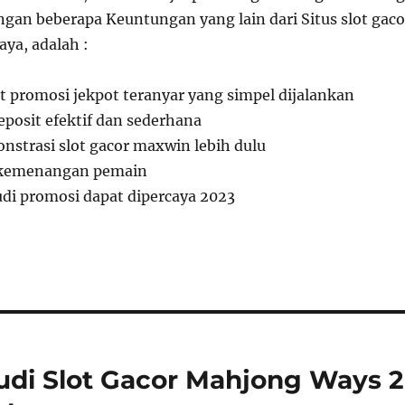
ngan beberapa Keuntungan yang lain dari Situs slot gaco
aya, adalah :
ot promosi jekpot teranyar yang simpel dijalankan
posit efektif dan sederhana
nstrasi slot gacor maxwin lebih dulu
p kemenangan pemain
udi promosi dapat dipercaya 2023
Judi Slot Gacor Mahjong Ways 2