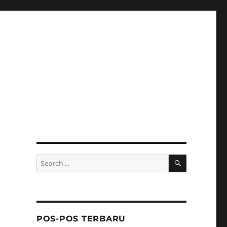
SEARCH
Search
for:
POS-POS TERBARU