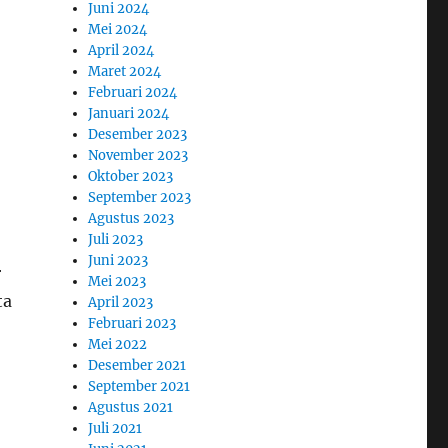
Juni 2024
Mei 2024
April 2024
Maret 2024
Februari 2024
Januari 2024
Desember 2023
November 2023
Oktober 2023
September 2023
Agustus 2023
Juli 2023
Juni 2023
r
Mei 2023
ta
April 2023
Februari 2023
Mei 2022
Desember 2021
September 2021
Agustus 2021
Juli 2021