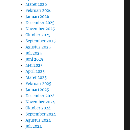
Maret 2026
Februari 2026
Januari 2026
Desember 2025
November 2025
Oktober 2025
September 2025
Agustus 2025
Juli 2025
Juni 2025
Mei 2025
April 2025
Maret 2025
Februari 2025
Januari 2025
Desember 2024
November 2024
Oktober 2024
September 2024
Agustus 2024
Juli 2024