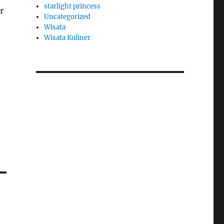
starlight princess
r
Uncategorized
Wisata
Wisata Kuliner