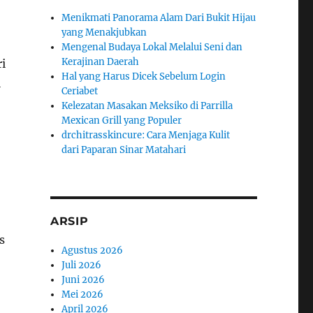
Menikmati Panorama Alam Dari Bukit Hijau
yang Menakjubkan
Mengenal Budaya Lokal Melalui Seni dan
Kerajinan Daerah
i
Hal yang Harus Dicek Sebelum Login
i
Ceriabet
Kelezatan Masakan Meksiko di Parrilla
Mexican Grill yang Populer
drchitrasskincure: Cara Menjaga Kulit
dari Paparan Sinar Matahari
ARSIP
s
Agustus 2026
Juli 2026
Juni 2026
Mei 2026
April 2026