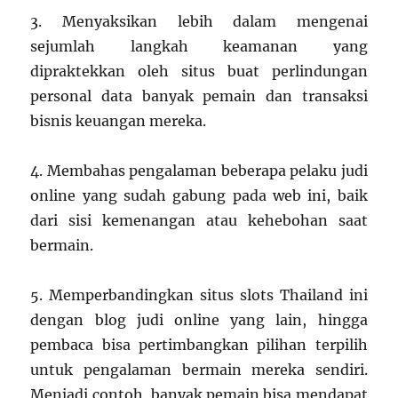
3. Menyaksikan lebih dalam mengenai
sejumlah langkah keamanan yang
dipraktekkan oleh situs buat perlindungan
personal data banyak pemain dan transaksi
bisnis keuangan mereka.
4. Membahas pengalaman beberapa pelaku judi
online yang sudah gabung pada web ini, baik
dari sisi kemenangan atau kehebohan saat
bermain.
5. Memperbandingkan situs slots Thailand ini
dengan blog judi online yang lain, hingga
pembaca bisa pertimbangkan pilihan terpilih
untuk pengalaman bermain mereka sendiri.
Menjadi contoh, banyak pemain bisa mendapat