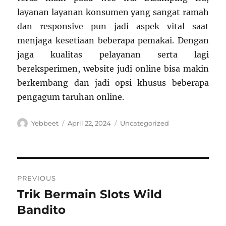
layanan layanan konsumen yang sangat ramah
dan responsive pun jadi aspek vital saat
menjaga kesetiaan beberapa pemakai. Dengan
jaga kualitas pelayanan serta lagi
bereksperimen, website judi online bisa makin
berkembang dan jadi opsi khusus beberapa
pengagum taruhan online.
Author
Posted
Categories
Yebbeet
April 22, 2024
Uncategorized
on
Navigasi
PREVIOUS
pos
Trik Bermain Slots Wild
Previous
post:
Bandito