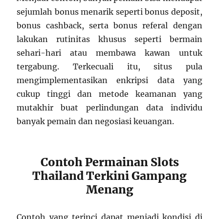
sejumlah bonus menarik seperti bonus deposit,
bonus cashback, serta bonus referal dengan
lakukan rutinitas khusus seperti bermain
sehari-hari atau membawa kawan untuk
tergabung. Terkecuali itu, situs pula
mengimplementasikan enkripsi data yang
cukup tinggi dan metode keamanan yang
mutakhir buat perlindungan data individu
banyak pemain dan negosiasi keuangan.
Contoh Permainan Slots
Thailand Terkini Gampang
Menang
Contoh yang terinci dapat menjadi kondisi di