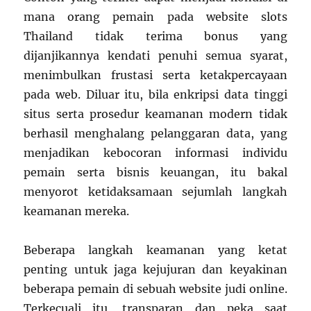
mana orang pemain pada website slots
Thailand tidak terima bonus yang
dijanjikannya kendati penuhi semua syarat,
menimbulkan frustasi serta ketakpercayaan
pada web. Diluar itu, bila enkripsi data tinggi
situs serta prosedur keamanan modern tidak
berhasil menghalang pelanggaran data, yang
menjadikan kebocoran informasi individu
pemain serta bisnis keuangan, itu bakal
menyorot ketidaksamaan sejumlah langkah
keamanan mereka.
Beberapa langkah keamanan yang ketat
penting untuk jaga kejujuran dan keyakinan
beberapa pemain di sebuah website judi online.
Terkecuali itu, transparan dan peka saat