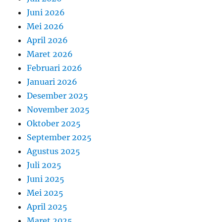
Juni 2026
Mei 2026
April 2026
Maret 2026
Februari 2026
Januari 2026
Desember 2025
November 2025
Oktober 2025
September 2025
Agustus 2025
Juli 2025
Juni 2025
Mei 2025
April 2025
Maret 2025