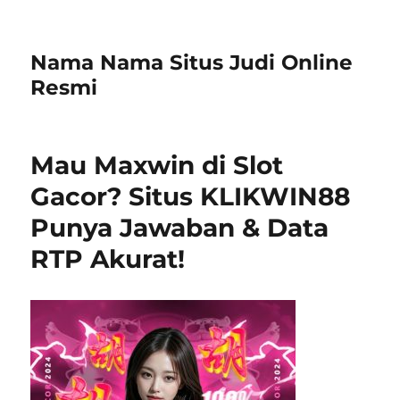
Nama Nama Situs Judi Online
Resmi
Mau Maxwin di Slot
Gacor? Situs KLIKWIN88
Punya Jawaban & Data
RTP Akurat!