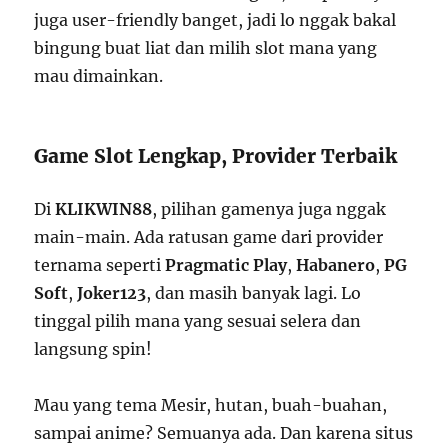
juga user-friendly banget, jadi lo nggak bakal
bingung buat liat dan milih slot mana yang
mau dimainkan.
Game Slot Lengkap, Provider Terbaik
Di
KLIKWIN88
, pilihan gamenya juga nggak
main-main. Ada ratusan game dari provider
ternama seperti
Pragmatic Play
,
Habanero
,
PG
Soft
,
Joker123
, dan masih banyak lagi. Lo
tinggal pilih mana yang sesuai selera dan
langsung spin!
Mau yang tema Mesir, hutan, buah-buahan,
sampai anime? Semuanya ada. Dan karena situs