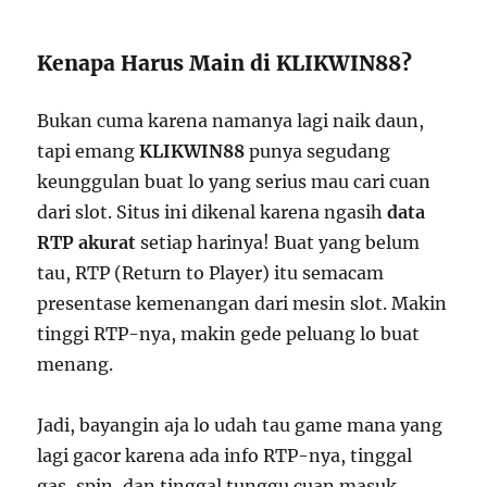
Kenapa Harus Main di KLIKWIN88?
Bukan cuma karena namanya lagi naik daun,
tapi emang
KLIKWIN88
punya segudang
keunggulan buat lo yang serius mau cari cuan
dari slot. Situs ini dikenal karena ngasih
data
RTP akurat
setiap harinya! Buat yang belum
tau, RTP (Return to Player) itu semacam
presentase kemenangan dari mesin slot. Makin
tinggi RTP-nya, makin gede peluang lo buat
menang.
Jadi, bayangin aja lo udah tau game mana yang
lagi gacor karena ada info RTP-nya, tinggal
gas, spin, dan tinggal tunggu cuan masuk