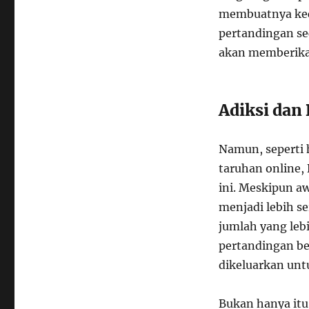
membuatnya kec
pertandingan se
akan memberika
Adiksi dan
Namun, seperti 
taruhan online,
ini. Meskipun a
menjadi lebih s
jumlah yang lebi
pertandingan b
dikeluarkan unt
Bukan hanya itu