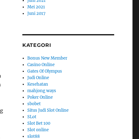
Juni 2021
Mei 2021
Juni 2017
KATEGORI
Bonus New Member
Casino Online
Gates Of Olympus
a
Judi Online
n
Kesehatan
mahjong ways
Poker Online
sbobet
ng
Situs Judi Slot Online
SLot
Slot Bet 100
Slot online
.
slot88