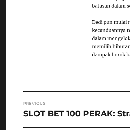
batasan dalam se
Dedi pun mulai 
kecanduannya ter
dalam mengelola
memilih hibura
dampak buruk ba
Navigasi
PREVIOUS
pos
SLOT BET 100 PERAK: Str
Previous
post: