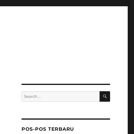
SEARCH
Search
for:
a
POS-POS TERBARU