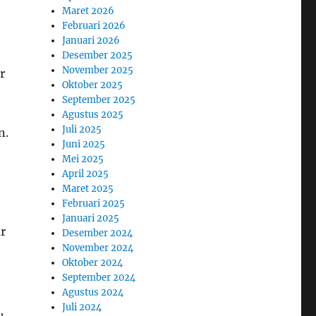
Maret 2026
Februari 2026
Januari 2026
Desember 2025
November 2025
r
Oktober 2025
September 2025
Agustus 2025
Juli 2025
n.
Juni 2025
Mei 2025
April 2025
Maret 2025
Februari 2025
Januari 2025
r
Desember 2024
November 2024
-
Oktober 2024
September 2024
Agustus 2024
Juli 2024
,