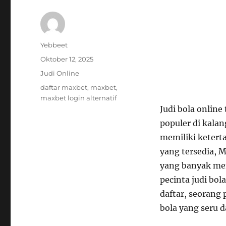
Author
Yebbeet
Posted
Oktober 12, 2025
on
Categories
Judi Online
Tags
daftar maxbet
,
maxbet
,
maxbet login alternatif
Judi bola online
populer di kala
memiliki keterta
yang tersedia, M
yang banyak men
pecinta judi bol
daftar, seorang
bola yang seru d