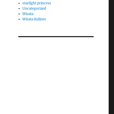
starlight princess
Uncategorized
Wisata
Wisata Kuliner