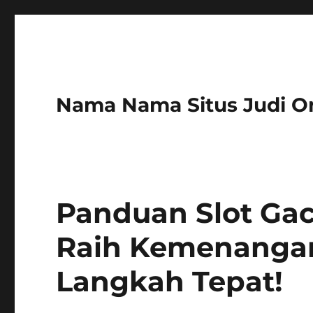
Nama Nama Situs Judi O
Panduan Slot Gac
Raih Kemenanga
Langkah Tepat!