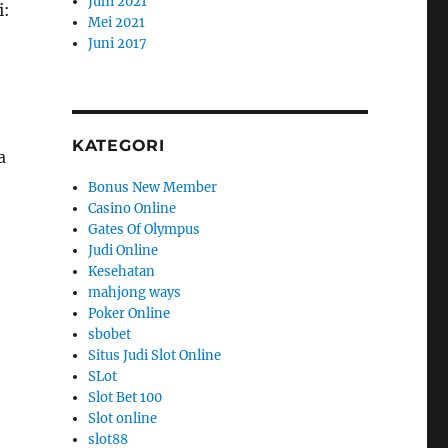
Juni 2021
i:
Mei 2021
Juni 2017
KATEGORI
a
Bonus New Member
Casino Online
Gates Of Olympus
Judi Online
Kesehatan
mahjong ways
Poker Online
sbobet
Situs Judi Slot Online
SLot
Slot Bet 100
Slot online
slot88