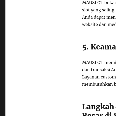
MAUSLOT bukan h
slot yang salin
Anda dapat men
website dan med
5. Keama
MAUSLOT memili
dan transaksi A
Layanan custome
membutuhkan b
Langkah
Besar di