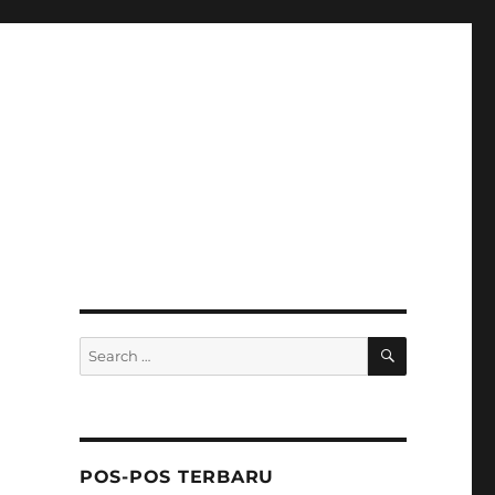
SEARCH
Search
for:
POS-POS TERBARU