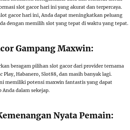
masi slot gacor hari ini yang akurat dan terpercaya.
lot gacor hari ini, Anda dapat meningkatkan peluang
 dengan memilih slot yang tepat di waktu yang tepat.
Gacor Gampang Maxwin:
an beragam pilihan slot gacor dari provider ternama
c Play, Habanero, Slot88, dan masih banyak lagi.
ini memiliki potensi maxwin fantastis yang dapat
 Anda dalam sekejap.
 Kemenangan Nyata Pemain: