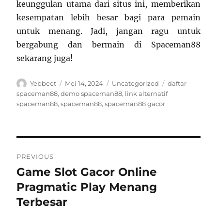
keunggulan utama dari situs ini, memberikan
kesempatan lebih besar bagi para pemain
untuk menang. Jadi, jangan ragu untuk
bergabung dan bermain di Spaceman88
sekarang juga!
Author
Posted
Categories
Tags
Yebbeet
Mei 14, 2024
Uncategorized
daftar
on
spaceman88
,
demo spaceman88
,
link alternatif
spaceman88
,
spaceman88
,
spaceman88 gacor
Navigasi
PREVIOUS
pos
Game Slot Gacor Online
Previous
post:
Pragmatic Play Menang
Terbesar