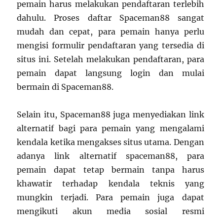
pemain harus melakukan pendaftaran terlebih
dahulu. Proses daftar Spaceman88 sangat
mudah dan cepat, para pemain hanya perlu
mengisi formulir pendaftaran yang tersedia di
situs ini. Setelah melakukan pendaftaran, para
pemain dapat langsung login dan mulai
bermain di Spaceman88.
Selain itu, Spaceman88 juga menyediakan link
alternatif bagi para pemain yang mengalami
kendala ketika mengakses situs utama. Dengan
adanya link alternatif spaceman88, para
pemain dapat tetap bermain tanpa harus
khawatir terhadap kendala teknis yang
mungkin terjadi. Para pemain juga dapat
mengikuti akun media sosial resmi