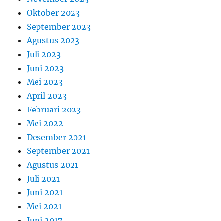
Oktober 2023
September 2023
Agustus 2023
Juli 2023
Juni 2023
Mei 2023
April 2023
Februari 2023
Mei 2022
Desember 2021
September 2021
Agustus 2021
Juli 2021
Juni 2021
Mei 2021
Juni 2017