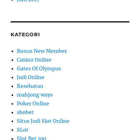
KATEGORI
Bonus New Member
Casino Online
Gates Of Olympus
Judi Online
Kesehatan
mahjong ways
Poker Online
sbobet
Situs Judi Slot Online
SLot
Slot Bet 100