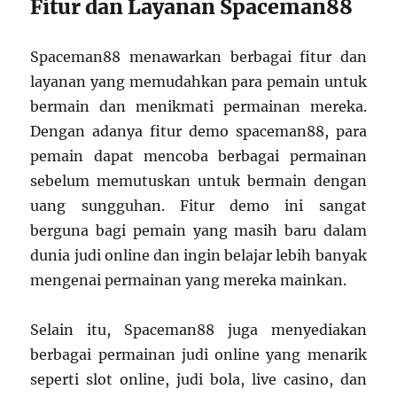
Fitur dan Layanan Spaceman88
Spaceman88 menawarkan berbagai fitur dan
layanan yang memudahkan para pemain untuk
bermain dan menikmati permainan mereka.
Dengan adanya fitur demo spaceman88, para
pemain dapat mencoba berbagai permainan
sebelum memutuskan untuk bermain dengan
uang sungguhan. Fitur demo ini sangat
berguna bagi pemain yang masih baru dalam
dunia judi online dan ingin belajar lebih banyak
mengenai permainan yang mereka mainkan.
Selain itu, Spaceman88 juga menyediakan
berbagai permainan judi online yang menarik
seperti slot online, judi bola, live casino, dan