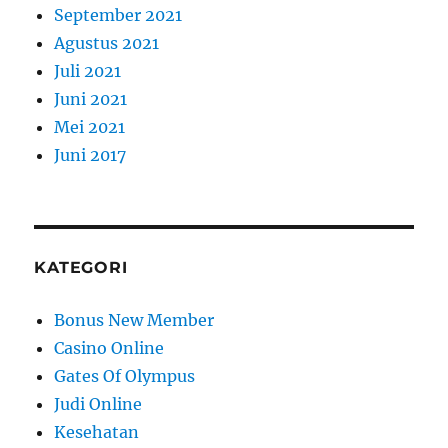
September 2021
Agustus 2021
Juli 2021
Juni 2021
Mei 2021
Juni 2017
KATEGORI
Bonus New Member
Casino Online
Gates Of Olympus
Judi Online
Kesehatan