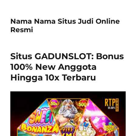
Nama Nama Situs Judi Online
Resmi
Situs GADUNSLOT: Bonus
100% New Anggota
Hingga 10x Terbaru