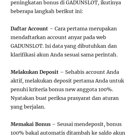
peningkatan bonus di GADUNSLOT, ikutinya
beberapa langkah berikut ini:
Daftar Account
– Cara pertama merupakan
mendaftarkan account anyar pada web
GADUNSLOT. Isi data yang dibutuhkan dan
klarifikasi akun Anda sesuai sama perintah.
Melakukan Deposit
– Sehabis account Anda
aktif, melakukan deposit pertama Anda untuk
penuhi kriteria bonus new anggota 100%.
Nyatakan buat periksa prasyarat dan aturan
yang berjalan.
Memakai Bonus
– Seusai mendeposit, bonus
100% bakal automatis ditambah ke saldo akun