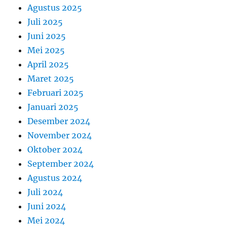
Agustus 2025
Juli 2025
Juni 2025
Mei 2025
April 2025
Maret 2025
Februari 2025
Januari 2025
Desember 2024
November 2024
Oktober 2024
September 2024
Agustus 2024
Juli 2024
Juni 2024
Mei 2024