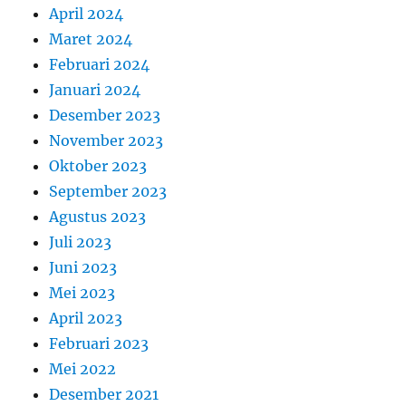
April 2024
Maret 2024
Februari 2024
Januari 2024
Desember 2023
November 2023
Oktober 2023
September 2023
Agustus 2023
Juli 2023
Juni 2023
Mei 2023
April 2023
Februari 2023
Mei 2022
Desember 2021