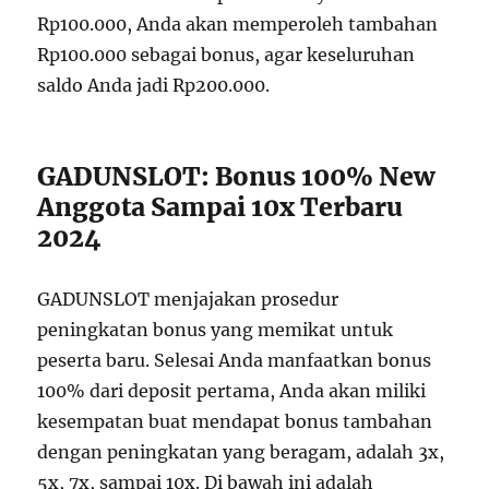
Rp100.000, Anda akan memperoleh tambahan
Rp100.000 sebagai bonus, agar keseluruhan
saldo Anda jadi Rp200.000.
GADUNSLOT: Bonus 100% New
Anggota Sampai 10x Terbaru
2024
GADUNSLOT menjajakan prosedur
peningkatan bonus yang memikat untuk
peserta baru. Selesai Anda manfaatkan bonus
100% dari deposit pertama, Anda akan miliki
kesempatan buat mendapat bonus tambahan
dengan peningkatan yang beragam, adalah 3x,
5x, 7x, sampai 10x. Di bawah ini adalah