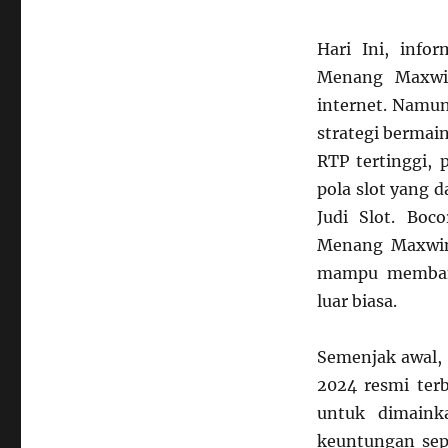
Hari Ini, inf
Menang Maxwin
internet. Namun
strategi bermain
RTP tertinggi, 
pola slot yang 
Judi Slot. Bo
Menang Maxwin 
mampu memban
luar biasa.
Semenjak awal, 
2024 resmi terb
untuk dimaink
keuntungan sepe