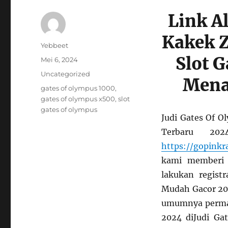
Link Al
Kakek Z
Author
Yebbeet
Slot 
Posted
Mei 6, 2024
on
Categories
Uncategorized
Mena
Tags
gates of olympus 1000
,
gates of olympus x500
,
slot
gates of olympus
Judi Gates Of O
Terbaru 20
https://gopinkr
kami memberi 
lakukan regist
Mudah Gacor 20
umumnya permai
2024 diJudi Ga