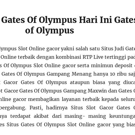
t Gates Of Olympus Hari Ini Gate
of Olympus
lympus Slot Online gacor yakni salah satu Situs Judi Gat
 Online terbaik dengan kombinasi RTP Live tertinggi pa
 Of Olympus Slot Online gacor serta minimun deposit 
r Gates Of Olympus Gampang Menang hanya 10 ribu saj
t Gacor Gates Of Olympus ataupun biasa yang diuc
ot Gacor Gates Of Olympus Gampang Maxwin dan Gates 
nline gacor membagikan layanan terbaik kepada selur
rgabung. Pasti, hadirnya Situs Slot Gacor Gates 
nya terdapat akibat dari masing- masing keuntung
s Situs Gates Of Olympus Slot Online gacor yang bia