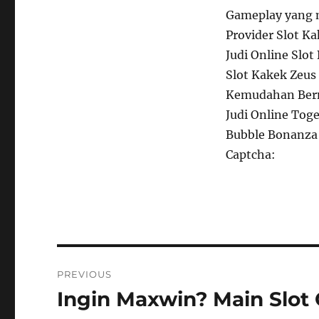
Gameplay yang 
Provider Slot K
Judi Online Slot
Slot Kakek Zeus
Kemudahan Ber
Judi Online Toge
Bubble Bonanza
Captcha:
Navigasi
PREVIOUS
pos
Ingin Maxwin? Main Slot 
Previous
post: