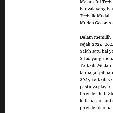
Malam Ini Terba
banyak yang ber
Terbaik Mudah G
Mudah Gacor 20
Dalam memilih S
sejak 2024-2024
Salah satu hal y
Situs yang men
Terbaik Mudah 
berbagai piliha
2024 terbaik y
pastinya player 
Provider Judi S
kebebasan unt
provider dan nam