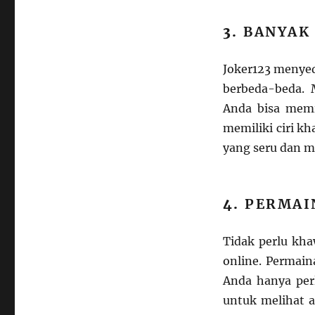
3.
BANYAK
Joker123 menyed
berbeda-beda. M
Anda bisa memil
memiliki ciri k
yang seru dan 
4.
PERMAI
Tidak perlu kha
online. Permain
Anda hanya pe
untuk melihat 