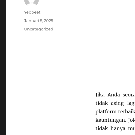
Author
Yebbeet
Posted
Januari 5, 2025
on
Categories
Uncategorized
Jika Anda seor
tidak asing la
platform terba
keuntungan. Jo
tidak hanya mu