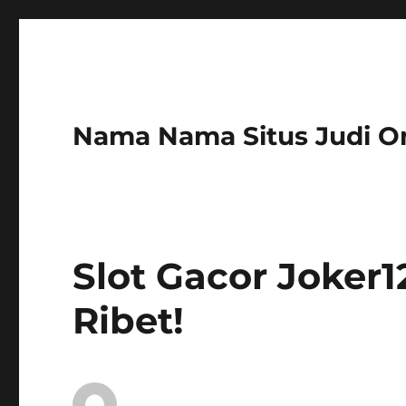
Nama Nama Situs Judi O
Slot Gacor Joker
Ribet!