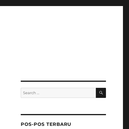
SEARCH
Search
for:
POS-POS TERBARU