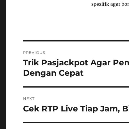
spesifik agar b
Navigasi
PREVIOUS
pos
Trik Pasjackpot Agar Pe
Previous
post:
Dengan Cepat
NEXT
Cek RTP Live Tiap Jam, 
Next
post: