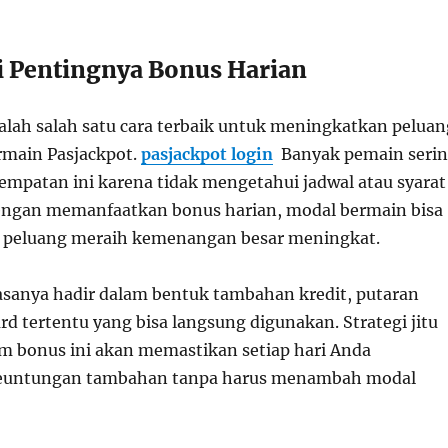
Pentingnya Bonus Harian
alah salah satu cara terbaik untuk meningkatkan peluan
rmain Pasjackpot.
pasjackpot login
Banyak pemain seri
mpatan ini karena tidak mengetahui jadwal atau syarat
engan memanfaatkan bonus harian, modal bermain bisa
n peluang meraih kemenangan besar meningkat.
asanya hadir dalam bentuk tambahan kredit, putaran
ard tertentu yang bisa langsung digunakan. Strategi jitu
 bonus ini akan memastikan setiap hari Anda
euntungan tambahan tanpa harus menambah modal