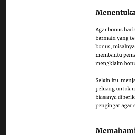
Menentukan
Agar bonus hari
bermain yang te
bonus, misalnya 
membantu pemai
mengklaim bonus
Selain itu, men
peluang untuk 
biasanya diberi
pengingat agar 
Memahami 