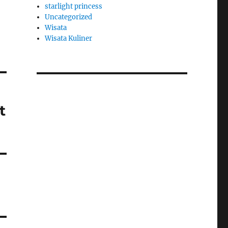
starlight princess
Uncategorized
Wisata
Wisata Kuliner
t