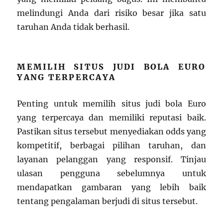
melindungi Anda dari risiko besar jika satu
taruhan Anda tidak berhasil.
MEMILIH SITUS JUDI BOLA EURO
YANG TERPERCAYA
Penting untuk memilih situs judi bola Euro
yang terpercaya dan memiliki reputasi baik.
Pastikan situs tersebut menyediakan odds yang
kompetitif, berbagai pilihan taruhan, dan
layanan pelanggan yang responsif. Tinjau
ulasan pengguna sebelumnya untuk
mendapatkan gambaran yang lebih baik
tentang pengalaman berjudi di situs tersebut.