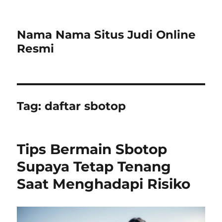
Nama Nama Situs Judi Online
Resmi
Tag:
daftar sbotop
Tips Bermain Sbotop
Supaya Tetap Tenang
Saat Menghadapi Risiko