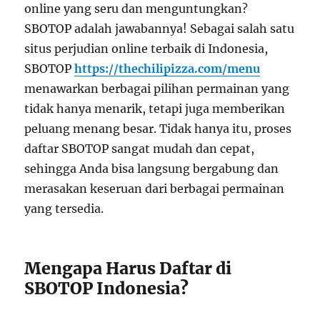
online yang seru dan menguntungkan?
SBOTOP adalah jawabannya! Sebagai salah satu
situs perjudian online terbaik di Indonesia,
SBOTOP
https://thechilipizza.com/menu
menawarkan berbagai pilihan permainan yang
tidak hanya menarik, tetapi juga memberikan
peluang menang besar. Tidak hanya itu, proses
daftar SBOTOP sangat mudah dan cepat,
sehingga Anda bisa langsung bergabung dan
merasakan keseruan dari berbagai permainan
yang tersedia.
Mengapa Harus Daftar di
SBOTOP Indonesia?