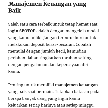
Manajemen Keuangan yang
Baik
Salah satu cara terbaik untuk tetap hemat saat
login SBOTOP
adalah dengan mengelola modal
yang kamu miliki. Jangan terburu-buru untuk
melakukan deposit besar-besaran. Cobalah
memulai dengan jumlah kecil, kemudian
perlahan-lahan tingkatkan taruhan seiring
dengan pengalaman dan kepercayaan diri
kamu.
Penting untuk memiliki
manajemen keuangan
yang baik saat bermain. Tetapkan batasan pada
berapa banyak uang yang ingin kamu
keluarkan setiap harinya atau setiap minggu.