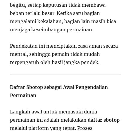
begitu, setiap keputusan tidak membawa
beban terlalu besar. Ketika satu bagian
mengalami kekalahan, bagian lain masih bisa
menjaga keseimbangan permainan.
Pendekatan ini menciptakan rasa aman secara
mental, sehingga pemain tidak mudah
terpengaruh oleh hasil jangka pendek.
Daftar Sbotop sebagai Awal Pengendalian
Permainan
Langkah awal untuk memasuki dunia
permainan ini adalah melakukan
daftar sbotop
melalui platform yang tepat. Proses