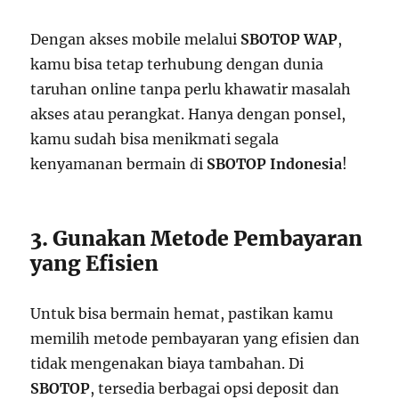
Dengan akses mobile melalui
SBOTOP WAP
,
kamu bisa tetap terhubung dengan dunia
taruhan online tanpa perlu khawatir masalah
akses atau perangkat. Hanya dengan ponsel,
kamu sudah bisa menikmati segala
kenyamanan bermain di
SBOTOP Indonesia
!
3. Gunakan Metode Pembayaran
yang Efisien
Untuk bisa bermain hemat, pastikan kamu
memilih metode pembayaran yang efisien dan
tidak mengenakan biaya tambahan. Di
SBOTOP
, tersedia berbagai opsi deposit dan