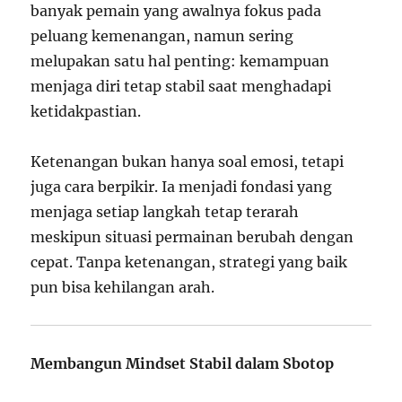
banyak pemain yang awalnya fokus pada
peluang kemenangan, namun sering
melupakan satu hal penting: kemampuan
menjaga diri tetap stabil saat menghadapi
ketidakpastian.
Ketenangan bukan hanya soal emosi, tetapi
juga cara berpikir. Ia menjadi fondasi yang
menjaga setiap langkah tetap terarah
meskipun situasi permainan berubah dengan
cepat. Tanpa ketenangan, strategi yang baik
pun bisa kehilangan arah.
Membangun Mindset Stabil dalam Sbotop