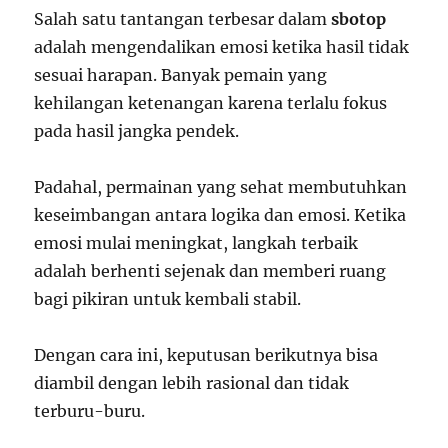
Salah satu tantangan terbesar dalam
sbotop
adalah mengendalikan emosi ketika hasil tidak
sesuai harapan. Banyak pemain yang
kehilangan ketenangan karena terlalu fokus
pada hasil jangka pendek.
Padahal, permainan yang sehat membutuhkan
keseimbangan antara logika dan emosi. Ketika
emosi mulai meningkat, langkah terbaik
adalah berhenti sejenak dan memberi ruang
bagi pikiran untuk kembali stabil.
Dengan cara ini, keputusan berikutnya bisa
diambil dengan lebih rasional dan tidak
terburu-buru.