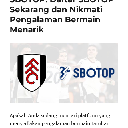
Sekarang dan Nikmati
Pengalaman Bermain
Menarik
Apakah Anda sedang mencari platform yang
menyediakan pengalaman bermain taruhan