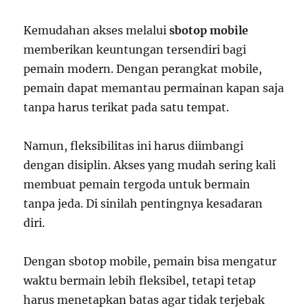
Kemudahan akses melalui
sbotop mobile
memberikan keuntungan tersendiri bagi
pemain modern. Dengan perangkat mobile,
pemain dapat memantau permainan kapan saja
tanpa harus terikat pada satu tempat.
Namun, fleksibilitas ini harus diimbangi
dengan disiplin. Akses yang mudah sering kali
membuat pemain tergoda untuk bermain
tanpa jeda. Di sinilah pentingnya kesadaran
diri.
Dengan sbotop mobile, pemain bisa mengatur
waktu bermain lebih fleksibel, tetapi tetap
harus menetapkan batas agar tidak terjebak