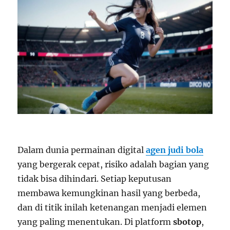
Dalam dunia permainan digital
agen judi bola
yang bergerak cepat, risiko adalah bagian yang
tidak bisa dihindari. Setiap keputusan
membawa kemungkinan hasil yang berbeda,
dan di titik inilah ketenangan menjadi elemen
yang paling menentukan. Di platform
sbotop
,