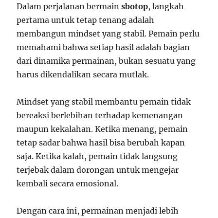
Dalam perjalanan bermain
sbotop
, langkah
pertama untuk tetap tenang adalah
membangun mindset yang stabil. Pemain perlu
memahami bahwa setiap hasil adalah bagian
dari dinamika permainan, bukan sesuatu yang
harus dikendalikan secara mutlak.
Mindset yang stabil membantu pemain tidak
bereaksi berlebihan terhadap kemenangan
maupun kekalahan. Ketika menang, pemain
tetap sadar bahwa hasil bisa berubah kapan
saja. Ketika kalah, pemain tidak langsung
terjebak dalam dorongan untuk mengejar
kembali secara emosional.
Dengan cara ini, permainan menjadi lebih