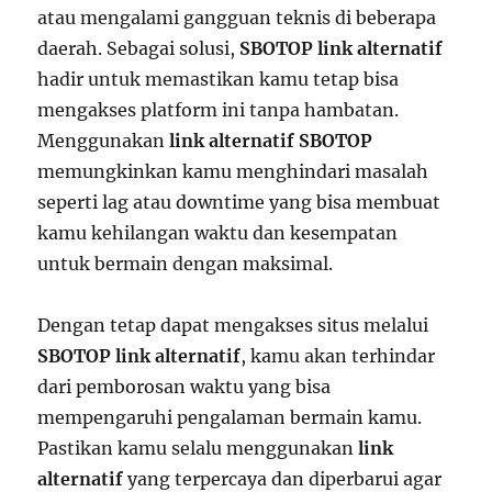
atau mengalami gangguan teknis di beberapa
daerah. Sebagai solusi,
SBOTOP link alternatif
hadir untuk memastikan kamu tetap bisa
mengakses platform ini tanpa hambatan.
Menggunakan
link alternatif SBOTOP
memungkinkan kamu menghindari masalah
seperti lag atau downtime yang bisa membuat
kamu kehilangan waktu dan kesempatan
untuk bermain dengan maksimal.
Dengan tetap dapat mengakses situs melalui
SBOTOP link alternatif
, kamu akan terhindar
dari pemborosan waktu yang bisa
mempengaruhi pengalaman bermain kamu.
Pastikan kamu selalu menggunakan
link
alternatif
yang terpercaya dan diperbarui agar