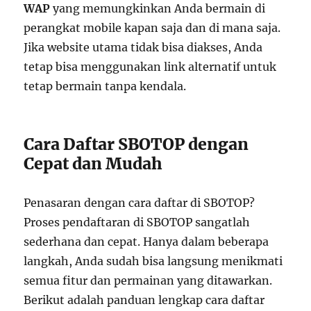
WAP
yang memungkinkan Anda bermain di
perangkat mobile kapan saja dan di mana saja.
Jika website utama tidak bisa diakses, Anda
tetap bisa menggunakan link alternatif untuk
tetap bermain tanpa kendala.
Cara Daftar SBOTOP dengan
Cepat dan Mudah
Penasaran dengan cara daftar di SBOTOP?
Proses pendaftaran di SBOTOP sangatlah
sederhana dan cepat. Hanya dalam beberapa
langkah, Anda sudah bisa langsung menikmati
semua fitur dan permainan yang ditawarkan.
Berikut adalah panduan lengkap cara daftar