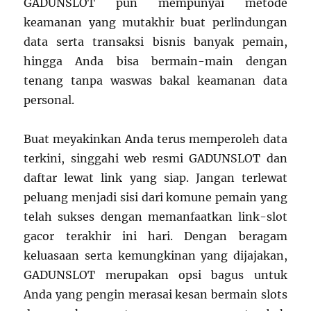
GADUNSLOT pun mempunyai metode
keamanan yang mutakhir buat perlindungan
data serta transaksi bisnis banyak pemain,
hingga Anda bisa bermain-main dengan
tenang tanpa waswas bakal keamanan data
personal.
Buat meyakinkan Anda terus memperoleh data
terkini, singgahi web resmi GADUNSLOT dan
daftar lewat link yang siap. Jangan terlewat
peluang menjadi sisi dari komune pemain yang
telah sukses dengan memanfaatkan link-slot
gacor terakhir ini hari. Dengan beragam
keluasaan serta kemungkinan yang dijajakan,
GADUNSLOT merupakan opsi bagus untuk
Anda yang pengin merasai kesan bermain slots