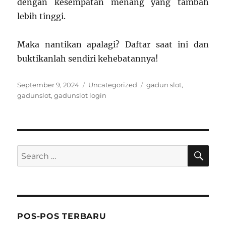
dengan kesempatan menang yang tambah
lebih tinggi.
Maka nantikan apalagi? Daftar saat ini dan
buktikanlah sendiri kehebatannya!
Posted
Categories
Tags
September 9, 2024
Uncategorized
gadun slot
,
on
gadunslot
,
gadunslot login
SE
Search
for:
POS-POS TERBARU