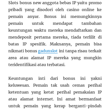
Slots bonus new anggota bebas IP yaitu promo
pribadi yang disodori oleh casino online ke
pemain anyar. Bonus ini memungkinnya
pemain untuk mendapat tambahan
keuntungan waktu mereka mendaftarkan dan
mendeposit pertama mereka, tiada terlilit di
batas IP spesifik. Maknanya, pemain bisa
nikmati bonus
gadunslot
ini tanpa risau terkait
area atau alamat IP mereka yang mungkin
teridentifikasi atau terbatasi.
Keuntungan inti dari bonus ini yakni
keluwesan. Pemain tak usah cemas perihal
ketentuan yang ketat perihal pemakaian IP
atau alamat internet. Ini amat bermanfaat
untuk pemain yang kerap berganti-pindah