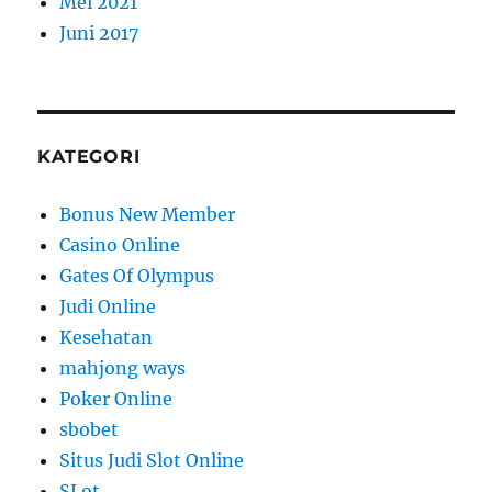
Mei 2021
Juni 2017
KATEGORI
Bonus New Member
Casino Online
Gates Of Olympus
Judi Online
Kesehatan
mahjong ways
Poker Online
sbobet
Situs Judi Slot Online
SLot