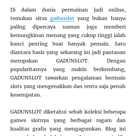
Di dalam dunia permainan judi online,
temukan situs
gadunslot
yang bukan hanya
paling dipercaya namun juga memberi
kemungkinan menang yang cukup tinggi ialah
kunci penting buat banyak pemain. Satu
diantara basis yang sekarang ini jadi pantauan
merupakan GADUNSLOT. Dengan
popularitasnya yang makin berkembang,
GADUNSLOT tawarkan pengalaman bermain
slots yang mengenakkan dan tentu saja penuh
kesempatan.
GADUNSLOT diketahui sebab koleksi beberapa
games slotnya yang berbagai ragam dan
kualitas grafis yang mengagumkan. Blog ini