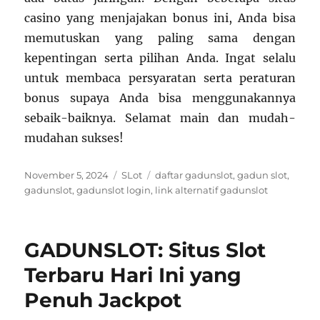
casino yang menjajakan bonus ini, Anda bisa
memutuskan yang paling sama dengan
kepentingan serta pilihan Anda. Ingat selalu
untuk membaca persyaratan serta peraturan
bonus supaya Anda bisa menggunakannya
sebaik-baiknya. Selamat main dan mudah-
mudahan sukses!
Posted
Categories
Tags
November 5, 2024
SLot
daftar gadunslot
,
gadun slot
,
on
gadunslot
,
gadunslot login
,
link alternatif gadunslot
GADUNSLOT: Situs Slot
Terbaru Hari Ini yang
Penuh Jackpot