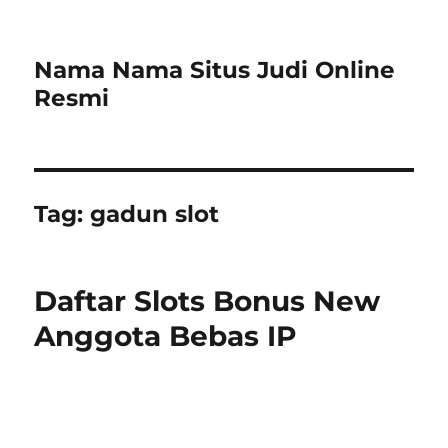
Nama Nama Situs Judi Online
Resmi
Tag:
gadun slot
Daftar Slots Bonus New
Anggota Bebas IP