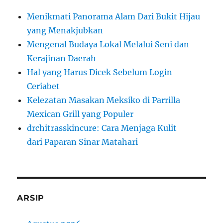
Menikmati Panorama Alam Dari Bukit Hijau
yang Menakjubkan
Mengenal Budaya Lokal Melalui Seni dan
Kerajinan Daerah
Hal yang Harus Dicek Sebelum Login
Ceriabet
Kelezatan Masakan Meksiko di Parrilla
Mexican Grill yang Populer
drchitrasskincure: Cara Menjaga Kulit
dari Paparan Sinar Matahari
ARSIP