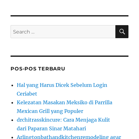
SE
Search
for:
POS-POS TERBARU
Hal yang Harus Dicek Sebelum Login
Ceriabet
Kelezatan Masakan Meksiko di Parrilla
Mexican Grill yang Populer
drchitrasskincure: Cara Menjaga Kulit
dari Paparan Sinar Matahari
Arlingtonbathandkitchenremodeling agar