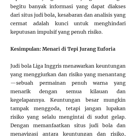
begitu banyak informasi yang dapat diakses
dari situs judi bola, kesabaran dan analisis yang
cermat adalah kunci untuk menghindari
keputusan impulsif yang penuh risiko.
Kesimpulan: Menari di Tepi Jurang Euforia
Judi bola Liga Inggris menawarkan keuntungan
yang menggiurkan dan risiko yang menantang
—sebuah permainan penuh warna yang
menarik dengan semua kilauan dan
kegelapannya. Keuntungan besar mungkin
tampak menggoda, tetapi jangan lupakan
risiko yang selalu mengintai di sudut gelap.
Dengan memanfaatkan situs judi bola dan
menavigasi antara keuntungan dan risiko,