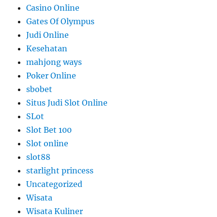
Casino Online
Gates Of Olympus
Judi Online
Kesehatan
mahjong ways
Poker Online
sbobet
Situs Judi Slot Online
SLot
Slot Bet 100
Slot online
slot88
starlight princess
Uncategorized
Wisata
Wisata Kuliner