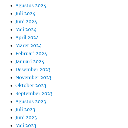
Agustus 2024
Juli 2024
Juni 2024
Mei 2024
April 2024
Maret 2024
Februari 2024
Januari 2024
Desember 2023
November 2023
Oktober 2023
September 2023
Agustus 2023
Juli 2023
Juni 2023
Mei 2023