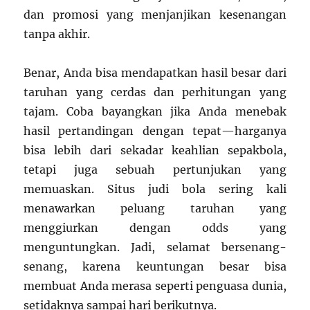
dan promosi yang menjanjikan kesenangan
tanpa akhir.
Benar, Anda bisa mendapatkan hasil besar dari
taruhan yang cerdas dan perhitungan yang
tajam. Coba bayangkan jika Anda menebak
hasil pertandingan dengan tepat—harganya
bisa lebih dari sekadar keahlian sepakbola,
tetapi juga sebuah pertunjukan yang
memuaskan. Situs judi bola sering kali
menawarkan peluang taruhan yang
menggiurkan dengan odds yang
menguntungkan. Jadi, selamat bersenang-
senang, karena keuntungan besar bisa
membuat Anda merasa seperti penguasa dunia,
setidaknya sampai hari berikutnya.