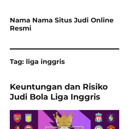
Nama Nama Situs Judi Online
Resmi
Tag:
liga inggris
Keuntungan dan Risiko
Judi Bola Liga Inggris