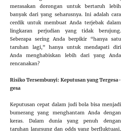
merasakan dorongan untuk bertaruh lebih
banyak dari yang seharusnya. Ini adalah cara
cerdik untuk membuat Anda terjebak dalam
lingkaran perjudian yang tidak berujung.
Seberapa sering Anda berpikir “hanya satu
taruhan lagi,” hanya untuk mendapati diri
Anda menghabiskan lebih dari yang Anda
rencanakan?
Risiko Tersembunyi: Keputusan yang Tergesa-
gesa
Keputusan cepat dalam judi bola bisa menjadi
bumerang yang menghantam Anda dengan
keras. Dalam dunia yang penuh dengan
taruhan langsung dan odds yang berfluktuasi,