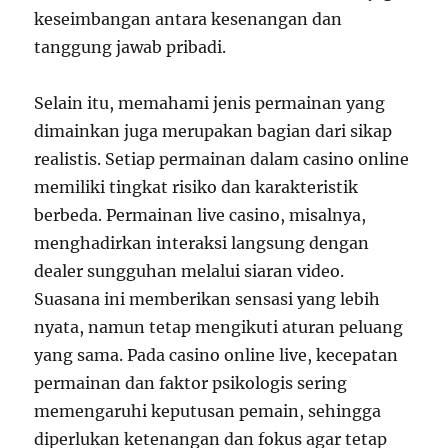
keseimbangan antara kesenangan dan
tanggung jawab pribadi.
Selain itu, memahami jenis permainan yang
dimainkan juga merupakan bagian dari sikap
realistis. Setiap permainan dalam casino online
memiliki tingkat risiko dan karakteristik
berbeda. Permainan live casino, misalnya,
menghadirkan interaksi langsung dengan
dealer sungguhan melalui siaran video.
Suasana ini memberikan sensasi yang lebih
nyata, namun tetap mengikuti aturan peluang
yang sama. Pada casino online live, kecepatan
permainan dan faktor psikologis sering
memengaruhi keputusan pemain, sehingga
diperlukan ketenangan dan fokus agar tetap