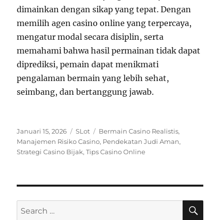
dimainkan dengan sikap yang tepat. Dengan
memilih agen casino online yang terpercaya,
mengatur modal secara disiplin, serta
memahami bahwa hasil permainan tidak dapat
diprediksi, pemain dapat menikmati
pengalaman bermain yang lebih sehat,
seimbang, dan bertanggung jawab.
Posted
Categories
Tags
Januari 15, 2026
SLot
Bermain Casino Realistis
,
on
Manajemen Risiko Casino
,
Pendekatan Judi Aman
,
Strategi Casino Bijak
,
Tips Casino Online
SE
Search