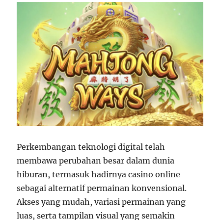
Perkembangan teknologi digital telah
membawa perubahan besar dalam dunia
hiburan, termasuk hadirnya casino online
sebagai alternatif permainan konvensional.
Akses yang mudah, variasi permainan yang
luas, serta tampilan visual yang semakin