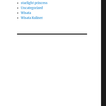
starlight princess
Uncategorized
Wisata
Wisata Kuliner