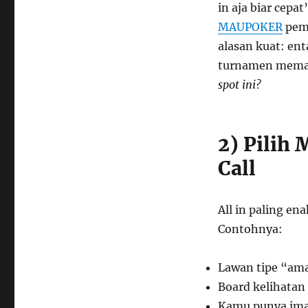
in aja biar cepat
MAUPOKER
pema
alasan kuat: ent
turnamen memaks
spot ini?
2) Pilih
Call
All in paling en
Contohnya:
Lawan tipe “ama
Board kelihatan
Kamu punya image