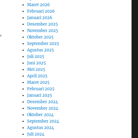
Maret 2026
Februari 2026
Januari 2026
Desember 2025
November 2025
,
Oktober 2025
September 2025
Agustus 2025
Juli 2025
Juni 2025
Mei 2025
April 2025
Maret 2025
Februari 2025
Januari 2025
Desember 2024
November 2024
Oktober 2024
September 2024
Agustus 2024
Juli 2024