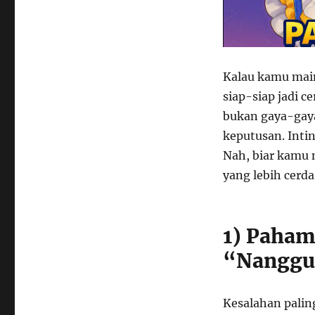
Kalau kamu ma
siap-siap jadi ce
bukan gaya-gaya
keputusan. Intin
Nah, biar kamu ng
yang lebih cerda
1) Pahami
“Nanggu
Kesalahan paling