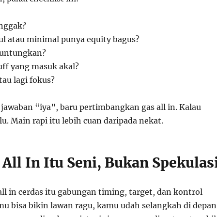
 nggak?
l atau minimal punya equity bagus?
guntungkan?
luff yang masuk akal?
tau lagi fokus?
jawaban “iya”, baru pertimbangkan gas all in. Kalau
u. Main rapi itu lebih cuan daripada nekat.
All In Itu Seni, Bukan Spekulas
 all in cerdas itu gabungan timing, target, dan kontrol
mu bisa bikin lawan ragu, kamu udah selangkah di depan