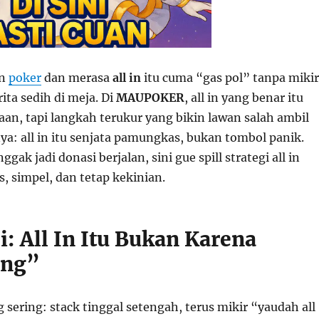
in
poker
dan merasa
all in
itu cuma “gas pol” tanpa mikir
rita sedih di meja. Di
MAUPOKER
, all in yang benar itu
an, tapi langkah terukur yang bikin lawan salah ambil
ya: all in itu senjata pamungkas, bukan tombol panik.
gak jadi donasi berjalan, sini gue spill strategi all in
s, simpel, dan tetap kekinian.
: All In Itu Bukan Karena
ng”
 sering: stack tinggal setengah, terus mikir “yaudah all