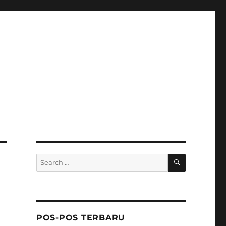
SEARCH
Search
for:
POS-POS TERBARU