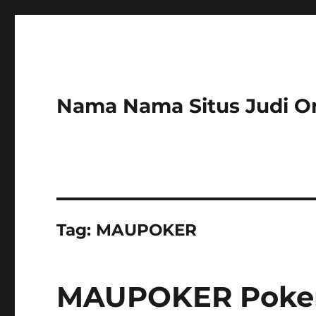
Nama Nama Situs Judi O
Tag:
MAUPOKER
MAUPOKER Poker 