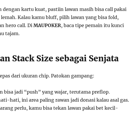
n dengan kartu kuat, pastiin lawan masih bisa call pakai
 lemah. Kalau kamu bluff, pilih lawan yang bisa fold,
n hero call. Di
MAUPOKER
, baca tipe pemain itu kunci
u tajam.
an Stack Size sebagai Senjata
 lepas dari ukuran chip. Patokan gampang:
 in bisa jadi “push” yang wajar, terutama preflop.
hati-hati, ini area paling rawan jadi donasi kalau asal gas.
n jarang perlu, kamu bisa tekan lawan pakai bet kecil-