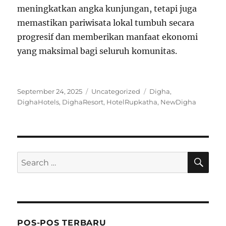
meningkatkan angka kunjungan, tetapi juga
memastikan pariwisata lokal tumbuh secara
progresif dan memberikan manfaat ekonomi
yang maksimal bagi seluruh komunitas.
Posted
Categories
Tags
September 24, 2025
Uncategorized
Digha
,
on
DighaHotels
,
DighaResort
,
HotelRupkatha
,
NewDigha
SE
Search
for:
POS-POS TERBARU