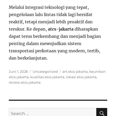
Melalui integrasi teknologi yang tepat,
pengelolaan lalu lintas tidak lagi bersifat
reaktif, tetapi menjadi lebih proaktif dan
terukur. Ke depan,
atcs-jakarta
diharapkan
dapat terus berkembang dan menjadi bagian
penting dalam mewujudkan sistem
transportasi perkotaan yang modern, tertib,
dan berkelanjutan.
Posted
Categories
Tags
Juni 1, 2026
Uncategorized
art atcs-jakarta
,
keunikan
on
atcs-jakarta
,
kualitas atcs-jakarta
,
lokasi atcs-jakarta
,
review atcs-jakarta
SE
Search