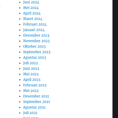
Juni 2024
n
Mei 2024
April 2024
Maret 2024
Februari 2024
Januari 2024
Desember 2023
November 2023
Oktober 2023
September 2023
Agustus 2023
Juli 2023
Juni 2023
Mei 2023
April 2023
Februari 2023
Mei 2022
Desember 2021
September 2021
Agustus 2021
Juli 2021