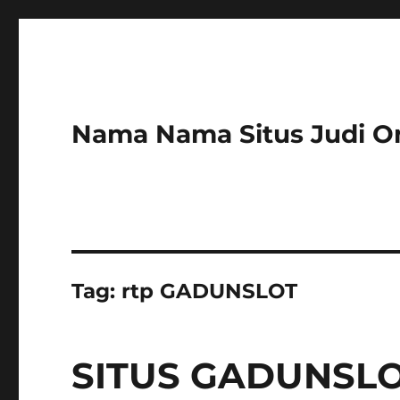
Nama Nama Situs Judi O
Tag:
rtp GADUNSLOT
SITUS GADUNSLOT