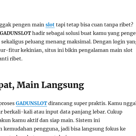
 nggak pengen main
slot
tapi tetap bisa cuan tanpa ribet?
GADUNSLOT
hadir sebagai solusi buat kamu yang peng
ral sekaligus peluang menang maksimal. Dengan login yan
r-fitur kekinian, situs ini bikin pengalaman main slot
nti ribet.
pat, Main Langsung
proses
GADUNSLOT
dirancang super praktis. Kamu ngga
ar berkali-kali atau input data panjang lebar. Cukup
akun kamu aktif dan siap main. Sistem ini
 kemudahan pengguna, jadi bisa langsung fokus ke