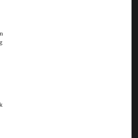
en
g
k