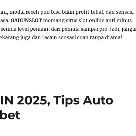
ini, modal receh pun bisa bikin profit tebal, dan sensasi
rasa.
GADUNSLOT
memang situs slot online anti minus
semua level pemain, dari pemula sampai pro. Jadi, janga
sekarang juga dan rasain sensasi cuan tanpa drama!
 2025, Tips Auto
bet