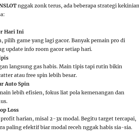
NSLOT
nggak zonk terus, ada beberapa strategi kekinia
a:
r Hari Ini
, pilih game yang lagi gacor. Banyak pemain pro di
g update info room gacor setiap hari.
ipis
an langsung gas habis. Main tipis tapi rutin bikin
atter atau free spin lebih besar.
r Auto Spin
main lebih efisien, fokus liat pola kemenangan dan
us.
top Loss
profit harian, misal 2-3x modal. Begitu target tercapai,
ara paling efektif biar modal receh nggak habis sia-sia.