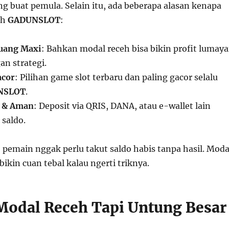
g buat pemula. Selain itu, ada beberapa alasan kenapa
ih
GADUNSLOT
:
luang Maxi
: Bahkan modal receh bisa bikin profit lumay
an strategi.
acor
: Pilihan game slot terbaru dan paling gacor selalu
NSLOT
.
t & Aman
: Deposit via QRIS, DANA, atau e-wallet lain
saldo.
, pemain nggak perlu takut saldo habis tanpa hasil. Moda
bikin cuan tebal kalau ngerti triknya.
 Modal Receh Tapi Untung Besar