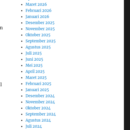
Maret 2026
Februari 2026
Januari 2026
Desember 2025
an
November 2025
Oktober 2025
September 2025
Agustus 2025
Juli 2025
Juni 2025
Mei 2025
April 2025
Maret 2025
Februari 2025
l
Januari 2025
Desember 2024
November 2024
Oktober 2024
September 2024
Agustus 2024
Juli 2024