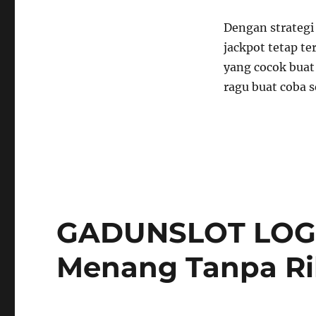
Dengan strategi 
jackpot tetap te
yang cocok buat 
ragu buat coba 
GADUNSLOT LOGIN
Menang Tanpa Ri