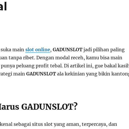
al
 suka main
slot online
,
GADUNSLOT
jadi pilihan paling
cuan tanpa ribet. Dengan modal receh, kamu bisa main
 punya peluang profit tebal. Di artikel ini, gue bakal kasi
trategi main
GADUNSLOT
ala kekinian yang bikin kanton
Harus GADUNSLOT?
kenal sebagai situs slot yang aman, terpercaya, dan