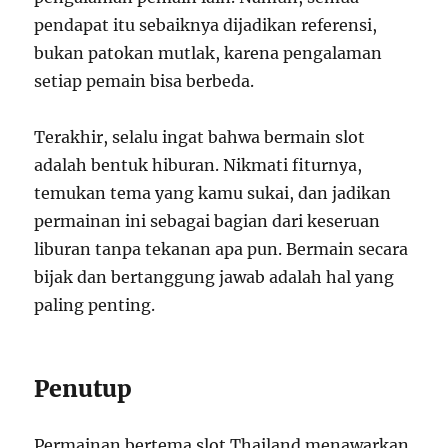
pendapat itu sebaiknya dijadikan referensi,
bukan patokan mutlak, karena pengalaman
setiap pemain bisa berbeda.
Terakhir, selalu ingat bahwa bermain slot
adalah bentuk hiburan. Nikmati fiturnya,
temukan tema yang kamu sukai, dan jadikan
permainan ini sebagai bagian dari keseruan
liburan tanpa tekanan apa pun. Bermain secara
bijak dan bertanggung jawab adalah hal yang
paling penting.
Penutup
Permainan bertema slot Thailand menawarkan