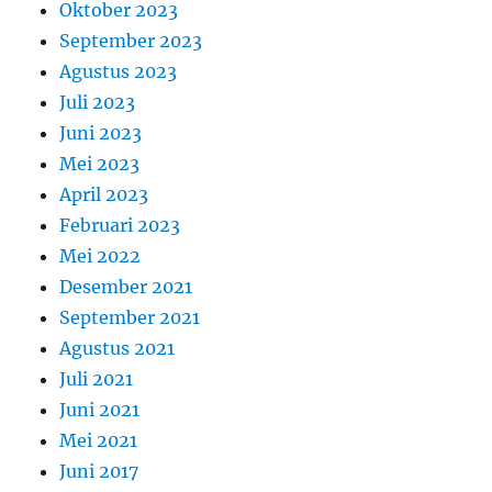
Oktober 2023
September 2023
Agustus 2023
Juli 2023
Juni 2023
Mei 2023
April 2023
Februari 2023
Mei 2022
Desember 2021
September 2021
Agustus 2021
Juli 2021
Juni 2021
Mei 2021
Juni 2017