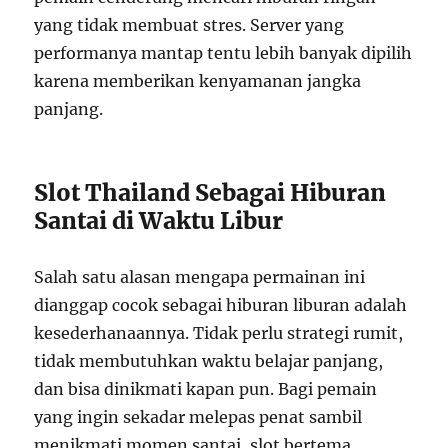
yang tidak membuat stres. Server yang
performanya mantap tentu lebih banyak dipilih
karena memberikan kenyamanan jangka
panjang.
Slot Thailand Sebagai Hiburan
Santai di Waktu Libur
Salah satu alasan mengapa permainan ini
dianggap cocok sebagai hiburan liburan adalah
kesederhanaannya. Tidak perlu strategi rumit,
tidak membutuhkan waktu belajar panjang,
dan bisa dinikmati kapan pun. Bagi pemain
yang ingin sekadar melepas penat sambil
menikmati momen santai, slot bertema