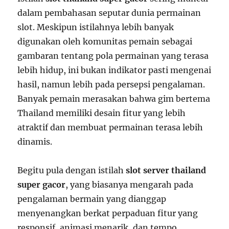
dalam pembahasan seputar dunia permainan
slot. Meskipun istilahnya lebih banyak
digunakan oleh komunitas pemain sebagai
gambaran tentang pola permainan yang terasa
lebih hidup, ini bukan indikator pasti mengenai
hasil, namun lebih pada persepsi pengalaman.
Banyak pemain merasakan bahwa gim bertema
Thailand memiliki desain fitur yang lebih
atraktif dan membuat permainan terasa lebih
dinamis.
Begitu pula dengan istilah
slot server thailand
super gacor
, yang biasanya mengarah pada
pengalaman bermain yang dianggap
menyenangkan berkat perpaduan fitur yang
responsif, animasi menarik, dan tempo