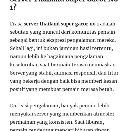
1?
Frasa
server thailand super gacor no 1
adalah
sebutan yang muncul dari komunitas pemain
sebagai bentuk ekspresi pengalaman mereka.
Sekali lagi, ini bukan jaminan hasil tertentu,
namun lebih ke bagaimana pengalaman
keseluruhan saat bermain terasa memuaskan.
Server yang stabil, animasi responsif, dan fitur
yang bekerja dengan baik bisa memberi kesan
positif yang membuat pemain merasa betah.
Dari sisi pengalaman, banyak pemain lebih
menyukai server yang memberikan atmosfer
permainan yang konsisten. Saat liburan,
pemain cenderung mencari hiburan ringan