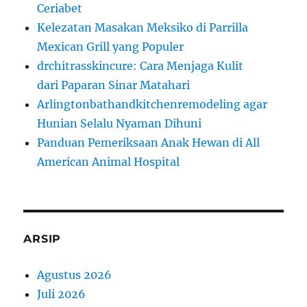
Ceriabet
Kelezatan Masakan Meksiko di Parrilla
Mexican Grill yang Populer
drchitrasskincure: Cara Menjaga Kulit
dari Paparan Sinar Matahari
Arlingtonbathandkitchenremodeling agar
Hunian Selalu Nyaman Dihuni
Panduan Pemeriksaan Anak Hewan di All
American Animal Hospital
ARSIP
Agustus 2026
Juli 2026