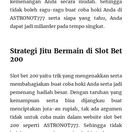
kemenangan Anda secara mudah. Sehingga
tidak boleh ragu-ragu buat coba hoki Anda di
ASTRONOT777 serta siapa yang tahu, Anda
dapat jadi miliarder pada tempo singkat.
Strategi Jitu Bermain di Slot Bet
200
Slot bet 200 yaitu trik yang mengenakkan serta
membahagiakan buat coba hoki Anda serta jadi
pemenang hadiah besar. Dengan taruhan yang
kemampuan serta bisa dijangkau buat
menciptakan juta-an rupiah, tak ada argumen
tidak untuk coba main dalam website slot bet
200 seperti ASTRONOT777. Sehingga tidak