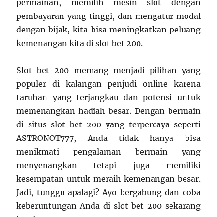
permainan, memilih mesin slot dengan
pembayaran yang tinggi, dan mengatur modal
dengan bijak, kita bisa meningkatkan peluang
kemenangan kita di slot bet 200.
Slot bet 200 memang menjadi pilihan yang
populer di kalangan penjudi online karena
taruhan yang terjangkau dan potensi untuk
memenangkan hadiah besar. Dengan bermain
di situs slot bet 200 yang terpercaya seperti
ASTRONOT777, Anda tidak hanya bisa
menikmati pengalaman bermain yang
menyenangkan tetapi juga memiliki
kesempatan untuk meraih kemenangan besar.
Jadi, tunggu apalagi? Ayo bergabung dan coba
keberuntungan Anda di slot bet 200 sekarang