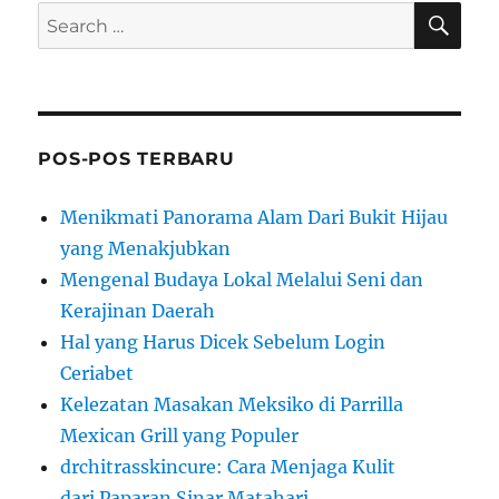
SE
Search
for:
POS-POS TERBARU
Menikmati Panorama Alam Dari Bukit Hijau
yang Menakjubkan
Mengenal Budaya Lokal Melalui Seni dan
Kerajinan Daerah
Hal yang Harus Dicek Sebelum Login
Ceriabet
Kelezatan Masakan Meksiko di Parrilla
Mexican Grill yang Populer
drchitrasskincure: Cara Menjaga Kulit
dari Paparan Sinar Matahari