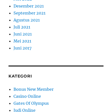
Desember 2021
September 2021
Agustus 2021
Juli 2021
Juni 2021
Mei 2021
Juni 2017
KATEGORI
Bonus New Member
Casino Online
Gates Of Olympus
Judi Online