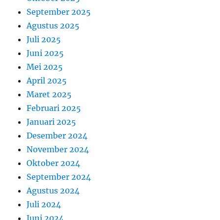
September 2025
Agustus 2025
Juli 2025
Juni 2025
Mei 2025
April 2025
Maret 2025
Februari 2025
Januari 2025
Desember 2024
November 2024
Oktober 2024
September 2024
Agustus 2024
Juli 2024
Juni 2024