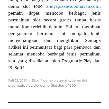
demo slot 1000
andyspizzawoodhaven.com
,
pemain dapat mencoba berbagai jenis
permainan slot secara gratis tanpa harus
mendaftar terlebih dahulu. Hal ini membuat
pengalaman bermain slot menjadi lebih
menyenangkan dan menghibur. Semoga
artikel ini bermanfaat bagi para pembaca dan
selamat mencoba berbagai jenis permainan
slot yang disediakan oleh Pragmatic Play dan
PG Soft!
Posted
Categories
Tags
Juli 23, 2024
SLot
demo pragmatic
,
demo slot
,
on
pragmatic play
,
slot demo
,
Slot demo 1000