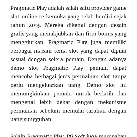
Pragmatic Play adalah salah satu provider game
slot online terkemuka yang telah berdiri sejak
tahun 2015. Mereka dikenal dengan desain
grafis yang menakjubkan dan fitur bonus yang
menggiurkan. Pragmatic Play juga memiliki
berbagai macam tema slot yang dapat dipilih
sesuai dengan selera pemain. Dengan adanya
demo slot Pragmatic Play, pemain dapat
mencoba berbagai jenis permainan slot tanpa
perlu mengeluarkan uang. Demo slot ini
memungkinkan pemain untuk berlatih dan
mengenal lebih dekat dengan mekanisme
permainan sebelum memulai taruhan dengan
uang sungguhan.
Selain Pragmatic Play, PG Soft juga merupakan