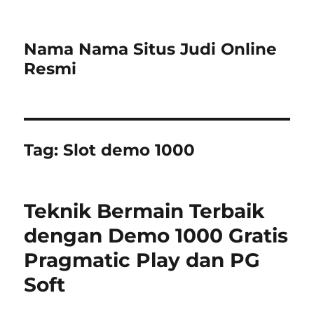
Nama Nama Situs Judi Online
Resmi
Tag:
Slot demo 1000
Teknik Bermain Terbaik
dengan Demo 1000 Gratis
Pragmatic Play dan PG
Soft