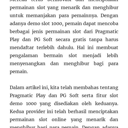
permainan slot yang menarik dan menghibur
untuk memanjakan para pemainnya. Dengan
adanya demo slot 1000, pemain dapat mencoba
berbagai jenis permainan slot dari Pragmatic
Play dan PG Soft secara gratis tanpa harus
mendaftar terlebih dahulu. Hal ini membuat
pengalaman bermain slot menjadi lebih
menyenangkan dan menghibur bagi para
pemain.
Dalam artikel ini, kita telah membahas tentang
Pragmatic Play dan PG Soft serta fitur slot
demo 1000 yang disediakan oleh keduanya.
Kedua provider ini telah berhasil menciptakan
permainan slot online yang menarik dan
menghibur bagi para pemain. Dengan adanya