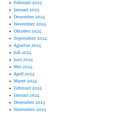
Februari 2025
Januari 2025
Desember 2024
November 2024
Oktober 2024
September 2024
Agustus 2024
Juli 2024
Juni 2024
Mei 2024
April 2024
Maret 2024
Februari 2024
Januari 2024
Desember 2023
November 2023