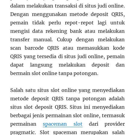
dalam melakukan transaksi di situs judi online.
Dengan menggunakan metode deposit QRIS,
pemain tidak perlu repot-repot lagi untuk
mengisi data rekening bank atau melakukan
transfer manual. Cukup dengan melakukan
scan barcode QRIS atau memasukkan kode
QRIS yang tersedia di situs judi online, pemain
dapat langsung melakukan deposit dan
bermain slot online tanpa potongan.
Salah satu situs slot online yang menyediakan
metode deposit QRIS tanpa potongan adalah
situs slot deposit QRIS. Situs ini menyediakan
berbagai jenis permainan slot online, termasuk
permainan
spaceman slot
dari provider
pragmatic. Slot spaceman merupakan salah