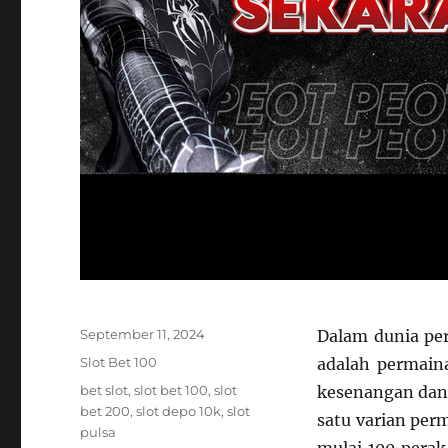
Posted
September 11, 2024
Dalam dunia per
on
Categories
Slot Bet 100
adalah permaina
Tags
bet slot
,
slot bet 100
,
slot
kesenangan dan 
bet 200
,
slot depo 10k
,
slot
satu varian perm
pulsa