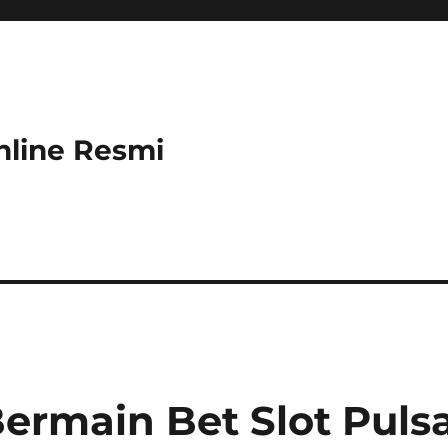
nline Resmi
 Bermain Bet Slot Puls