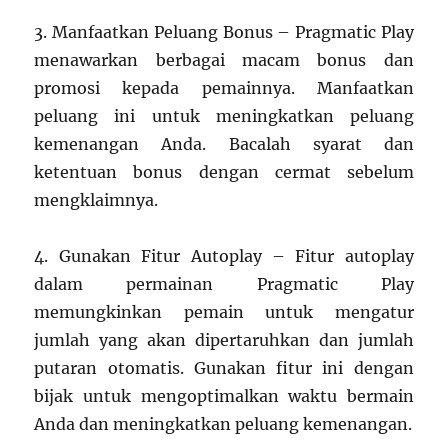
3. Manfaatkan Peluang Bonus – Pragmatic Play
menawarkan berbagai macam bonus dan
promosi kepada pemainnya. Manfaatkan
peluang ini untuk meningkatkan peluang
kemenangan Anda. Bacalah syarat dan
ketentuan bonus dengan cermat sebelum
mengklaimnya.
4. Gunakan Fitur Autoplay – Fitur autoplay
dalam permainan Pragmatic Play
memungkinkan pemain untuk mengatur
jumlah yang akan dipertaruhkan dan jumlah
putaran otomatis. Gunakan fitur ini dengan
bijak untuk mengoptimalkan waktu bermain
Anda dan meningkatkan peluang kemenangan.