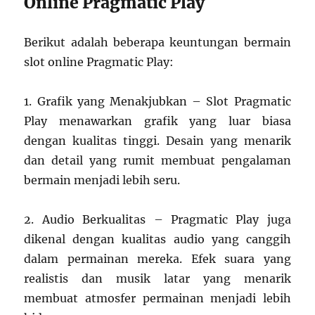
Online Pragmatic Play
Berikut adalah beberapa keuntungan bermain
slot online Pragmatic Play:
1. Grafik yang Menakjubkan – Slot Pragmatic
Play menawarkan grafik yang luar biasa
dengan kualitas tinggi. Desain yang menarik
dan detail yang rumit membuat pengalaman
bermain menjadi lebih seru.
2. Audio Berkualitas – Pragmatic Play juga
dikenal dengan kualitas audio yang canggih
dalam permainan mereka. Efek suara yang
realistis dan musik latar yang menarik
membuat atmosfer permainan menjadi lebih