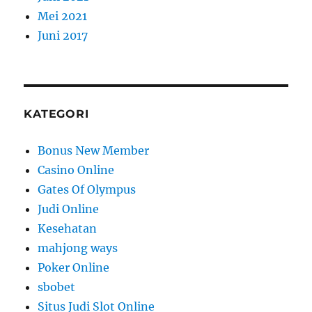
Mei 2021
Juni 2017
KATEGORI
Bonus New Member
Casino Online
Gates Of Olympus
Judi Online
Kesehatan
mahjong ways
Poker Online
sbobet
Situs Judi Slot Online