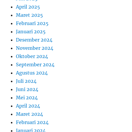
April 2025
Maret 2025
Februari 2025
Januari 2025
Desember 2024
November 2024
Oktober 2024
September 2024
Agustus 2024
Juli 2024
Juni 2024
Mei 2024
April 2024
Maret 2024
Februari 2024
Januari 2024