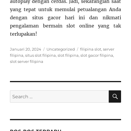
autoplay dengan cerdas. Jadi, sekaranglah saat
yang tepat untuk memulai petualangan Anda
dengan situs gacor hari ini dan nikmati
pengalaman bermain slot online yang tak
terlupakan!
Posted
Categories
Tags
Januari 20, 2024
Uncategorized
filipina slot
,
server
on
filipina
,
situs slot filipina
,
slot filipina
,
slot gacor filipina
,
slot server filipina
SE
Search
for: