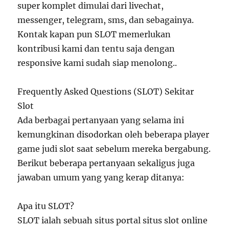
super komplet dimulai dari livechat,
messenger, telegram, sms, dan sebagainya.
Kontak kapan pun SLOT memerlukan
kontribusi kami dan tentu saja dengan
responsive kami sudah siap menolong..
Frequently Asked Questions (SLOT) Sekitar
Slot
Ada berbagai pertanyaan yang selama ini
kemungkinan disodorkan oleh beberapa player
game judi slot saat sebelum mereka bergabung.
Berikut beberapa pertanyaan sekaligus juga
jawaban umum yang yang kerap ditanya:
Apa itu SLOT?
SLOT ialah sebuah situs portal situs slot online