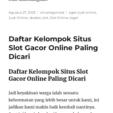
Posted
Categories
Tags
Agustus 27, 2023
Uncategorized
agen judi online
,
on
Judi Online
,
sbobet
,
slot
,
Slot Online
,
togel
Daftar Kelompok Situs
Slot Gacor Online Paling
Dicari
Daftar Kelompok Situs Slot
Gacor Online Paling Dicari
Jadi keyakinan warga ialah sesuatu
kehormatan yang lebih besar untuk kami, ini
jadikan kami makin baik kembali nantinya.