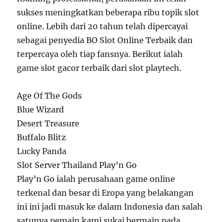
sukses meningkatkan beberapa ribu topik slot
online. Lebih dari 20 tahun telah dipercayai
sebagai penyedia BO Slot Online Terbaik dan
terpercaya oleh tiap fansnya. Berikut ialah
game slot gacor terbaik dari slot playtech.
Age Of The Gods
Blue Wizard
Desert Treasure
Buffalo Blitz
Lucky Panda
Slot Server Thailand Play’n Go
Play’n Go ialah perusahaan game online
terkenal dan besar di Eropa yang belakangan
ini ini jadi masuk ke dalam Indonesia dan salah
satunya pemain kami sukai bermain pada