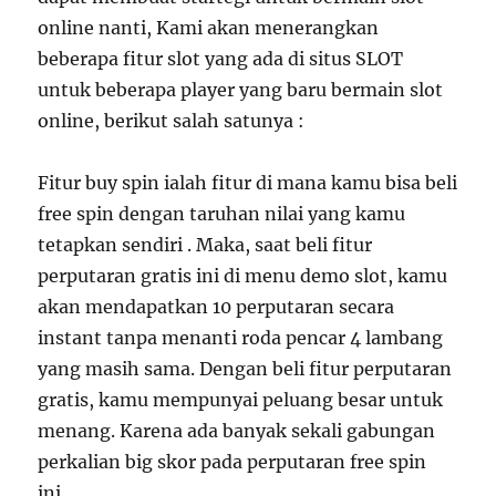
online nanti, Kami akan menerangkan
beberapa fitur slot yang ada di situs SLOT
untuk beberapa player yang baru bermain slot
online, berikut salah satunya :
Fitur buy spin ialah fitur di mana kamu bisa beli
free spin dengan taruhan nilai yang kamu
tetapkan sendiri . Maka, saat beli fitur
perputaran gratis ini di menu demo slot, kamu
akan mendapatkan 10 perputaran secara
instant tanpa menanti roda pencar 4 lambang
yang masih sama. Dengan beli fitur perputaran
gratis, kamu mempunyai peluang besar untuk
menang. Karena ada banyak sekali gabungan
perkalian big skor pada perputaran free spin
ini.