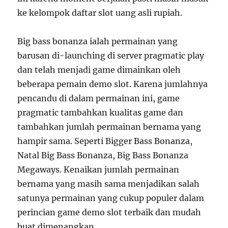
ke kelompok daftar slot uang asli rupiah.
Big bass bonanza ialah permainan yang
barusan di-launching di server pragmatic play
dan telah menjadi game dimainkan oleh
beberapa pemain demo slot. Karena jumlahnya
pencandu di dalam permainan ini, game
pragmatic tambahkan kualitas game dan
tambahkan jumlah permainan bernama yang
hampir sama. Seperti Bigger Bass Bonanza,
Natal Big Bass Bonanza, Big Bass Bonanza
Megaways. Kenaikan jumlah permainan
bernama yang masih sama menjadikan salah
satunya permainan yang cukup populer dalam
perincian game demo slot terbaik dan mudah
buat dimenangkan.