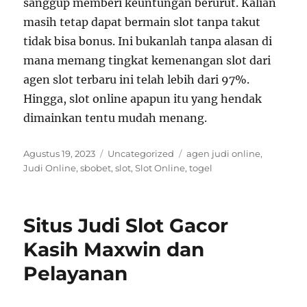
sanggup memberi keuntungan berurut. Kalian
masih tetap dapat bermain slot tanpa takut
tidak bisa bonus. Ini bukanlah tanpa alasan di
mana memang tingkat kemenangan slot dari
agen slot terbaru ini telah lebih dari 97%.
Hingga, slot online apapun itu yang hendak
dimainkan tentu mudah menang.
Posted
Categories
Tags
Agustus 19, 2023
Uncategorized
agen judi online
,
on
Judi Online
,
sbobet
,
slot
,
Slot Online
,
togel
Situs Judi Slot Gacor
Kasih Maxwin dan
Pelayanan