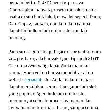
pemain bettor SLOT Gacor terpercaya.
Dipersiapkan banyak proses transaksi bisnis
usaha di sini bank lokal, e-wallet seperti Dana,
Ovo, Gopay, Linkaja, dan lain-lain sampai
dapat timbulkan judi online slot mudah
menang.
Pada situs agen link judi gacor tipe slot hari ini
2023 terbaru, ada banyak type-tipe judi SLOT
Gacor maxwin yang dapat Anda mainkan
sampai Anda cukup hanya mendaftar akun
website
ceriaslot
slot Anda malam ini hari
dapat memainkan semua tipe game judi slot
yang populer. Agen link judi online slot
mempunyai sebuah proses keamanan dan
kenyamanan informasi di sini, sampai semua