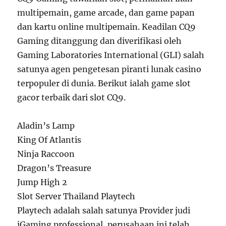
multipemain, game arcade, dan game papan
dan kartu online multipemain. Keadilan CQ9
Gaming ditanggung dan diverifikasi oleh
Gaming Laboratories International (GLI) salah
satunya agen pengetesan piranti lunak casino
terpopuler di dunia. Berikut ialah game slot
gacor terbaik dari slot CQ9.
Aladin’s Lamp
King Of Atlantis
Ninja Raccoon
Dragon’s Treasure
Jump High 2
Slot Server Thailand Playtech
Playtech adalah salah satunya Provider judi
iGaming professional, perusahaan ini telah