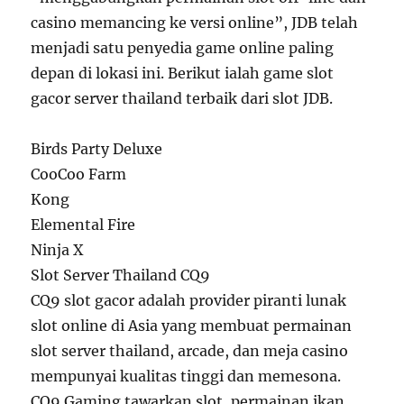
casino memancing ke versi online”, JDB telah
menjadi satu penyedia game online paling
depan di lokasi ini. Berikut ialah game slot
gacor server thailand terbaik dari slot JDB.
Birds Party Deluxe
CooCoo Farm
Kong
Elemental Fire
Ninja X
Slot Server Thailand CQ9
CQ9 slot gacor adalah provider piranti lunak
slot online di Asia yang membuat permainan
slot server thailand, arcade, dan meja casino
mempunyai kualitas tinggi dan memesona.
CQ9 Gaming tawarkan slot, permainan ikan