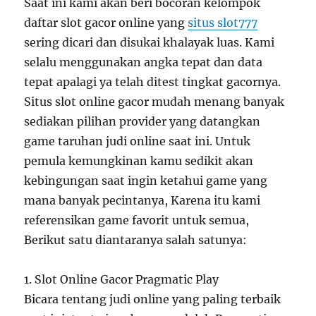
Saat ini kami akan beri bocoran kelompok
daftar slot gacor online yang
situs slot777
sering dicari dan disukai khalayak luas. Kami
selalu menggunakan angka tepat dan data
tepat apalagi ya telah ditest tingkat gacornya.
Situs slot online gacor mudah menang banyak
sediakan pilihan provider yang datangkan
game taruhan judi online saat ini. Untuk
pemula kemungkinan kamu sedikit akan
kebingungan saat ingin ketahui game yang
mana banyak pecintanya, Karena itu kami
referensikan game favorit untuk semua,
Berikut satu diantaranya salah satunya:
1. Slot Online Gacor Pragmatic Play
Bicara tentang judi online yang paling terbaik