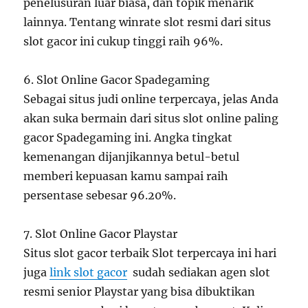
penelusuran luar biasa, dan topik menarik
lainnya. Tentang winrate slot resmi dari situs
slot gacor ini cukup tinggi raih 96%.
6. Slot Online Gacor Spadegaming
Sebagai situs judi online terpercaya, jelas Anda
akan suka bermain dari situs slot online paling
gacor Spadegaming ini. Angka tingkat
kemenangan dijanjikannya betul-betul
memberi kepuasan kamu sampai raih
persentase sebesar 96.20%.
7. Slot Online Gacor Playstar
Situs slot gacor terbaik Slot terpercaya ini hari
juga
link slot gacor
sudah sediakan agen slot
resmi senior Playstar yang bisa dibuktikan