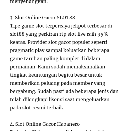
menyenangkan.
3. Slot Online Gacor SLOT88
Tipe game slot terpercaya jekpot terbesar di
slot88 yang perkiran rtp slot live raih 95%
keatas. Provider slot gacor populer seperti
pragmatic play sampai keluarkan beberapa
game taruhan paling komplet di dalam
permainan. Kami sudah memaksimalkan
tingkat keuntungan begitu besar untuk
memberikan peluang pada member yang
bergabung. Sudah pasti ada beberapa jenis dan
telah dilengkapi lisensi saat mengeluarkan
pada slot resmi terbaik.
4. Slot Online Gacor Habanero