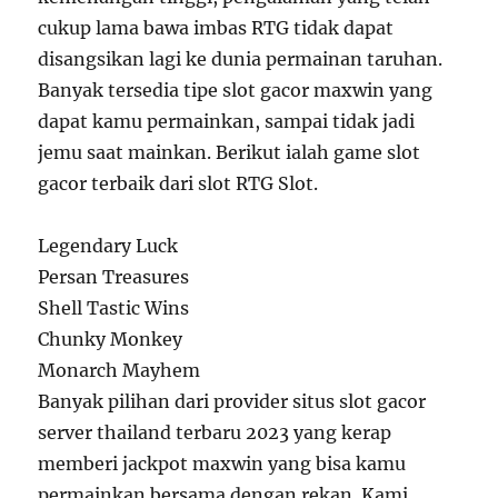
cukup lama bawa imbas RTG tidak dapat
disangsikan lagi ke dunia permainan taruhan.
Banyak tersedia tipe slot gacor maxwin yang
dapat kamu permainkan, sampai tidak jadi
jemu saat mainkan. Berikut ialah game slot
gacor terbaik dari slot RTG Slot.
Legendary Luck
Persan Treasures
Shell Tastic Wins
Chunky Monkey
Monarch Mayhem
Banyak pilihan dari provider situs slot gacor
server thailand terbaru 2023 yang kerap
memberi jackpot maxwin yang bisa kamu
permainkan bersama dengan rekan. Kami