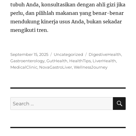
tubuh Anda, konsultasikan dengan ahli gizi jika
perlu, dan pilihlah makanan yang benar-benar
mendukung kinerja usus Anda, bukan sekadar
mengikuti tren.
Posted
Categories
Tags
September 15, 2025
Uncategorized
DigestiveHealth
,
on
Gastroenterology
,
GutHealth
,
HealthTips
,
LiverHealth
,
MedicalClinic
,
NovaGastroLiver
,
WellnessJourney
SE
Search
for: