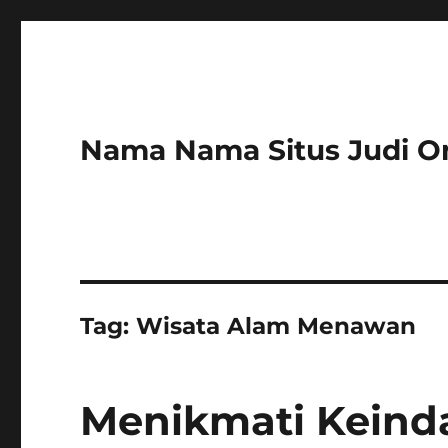
Nama Nama Situs Judi O
Tag:
Wisata Alam Menawan
Menikmati Keind