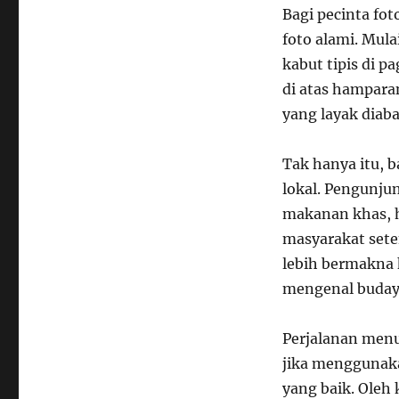
Bagi pecinta fo
foto alami. Mula
kabut tipis di 
di atas hamparan
yang layak diab
Tak hanya itu, 
lokal. Pengunju
makanan khas, 
masyarakat sete
lebih bermakna 
mengenal budaya
Perjalanan menu
jika menggunaka
yang baik. Oleh