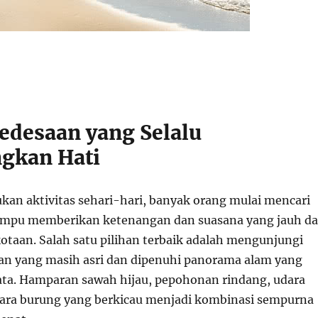
edesaan yang Selalu
gkan Hati
ukan aktivitas sehari-hari, banyak orang mulai mencari
mpu memberikan ketenangan dan suasana yang jauh da
kotaan. Salah satu pilihan terbaik adalah mengunjungi
n yang masih asri dan dipenuhi panorama alam yang
a. Hamparan sawah hijau, pepohonan rindang, udara
uara burung yang berkicau menjadi kombinasi sempurna