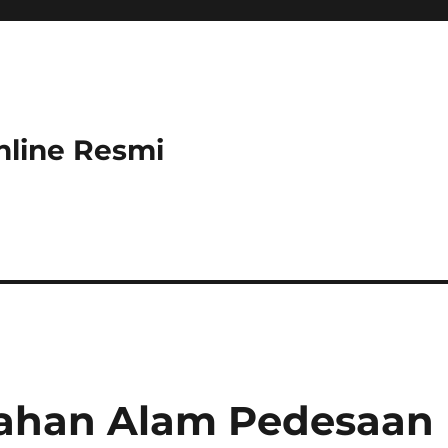
nline Resmi
ahan Alam Pedesaan