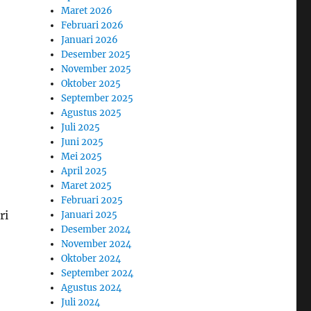
Maret 2026
Februari 2026
Januari 2026
Desember 2025
November 2025
Oktober 2025
September 2025
Agustus 2025
Juli 2025
Juni 2025
Mei 2025
April 2025
Maret 2025
Februari 2025
ri
Januari 2025
Desember 2024
November 2024
Oktober 2024
September 2024
Agustus 2024
Juli 2024