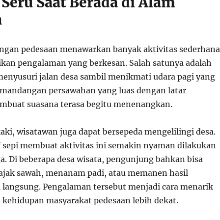
 Seru Saat Berada di Alam
n
ungan pedesaan menawarkan banyak aktivitas sederhana
an pengalaman yang berkesan. Salah satunya adalah
 menyusuri jalan desa sambil menikmati udara pagi yang
emandangan persawahan yang luas dengan latar
buat suasana terasa begitu menenangkan.
kaki, wisatawan juga dapat bersepeda mengelilingi desa.
if sepi membuat aktivitas ini semakin nyaman dilakukan
a. Di beberapa desa wisata, pengunjung bahkan bisa
ak sawah, menanam padi, atau memanen hasil
a langsung. Pengalaman tersebut menjadi cara menarik
kehidupan masyarakat pedesaan lebih dekat.