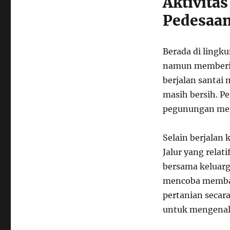
Aktivitas
Pedesaa
Berada di lingk
namun memberik
berjalan santai
masih bersih. P
pegunungan mem
Selain berjalan 
Jalur yang relat
bersama keluarg
mencoba membaj
pertanian secar
untuk mengenal 