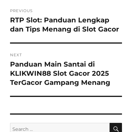
Navigasi
PREVIOUS
pos
RTP Slot: Panduan Lengkap
Previous
post:
dan Tips Menang di Slot Gacor
NEXT
Panduan Main Santai di
Next
post:
KLIKWIN88 Slot Gacor 2025
TerGacor Gampang Menang
SE
Search