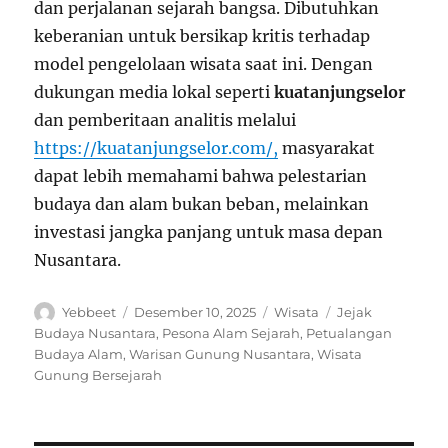
dan perjalanan sejarah bangsa. Dibutuhkan
keberanian untuk bersikap kritis terhadap
model pengelolaan wisata saat ini. Dengan
dukungan media lokal seperti
kuatanjungselor
dan pemberitaan analitis melalui
https://kuatanjungselor.com/,
masyarakat
dapat lebih memahami bahwa pelestarian
budaya dan alam bukan beban, melainkan
investasi jangka panjang untuk masa depan
Nusantara.
Author
Posted
Categories
Tags
Yebbeet
Desember 10, 2025
Wisata
Jejak
on
Budaya Nusantara
,
Pesona Alam Sejarah
,
Petualangan
Budaya Alam
,
Warisan Gunung Nusantara
,
Wisata
Gunung Bersejarah