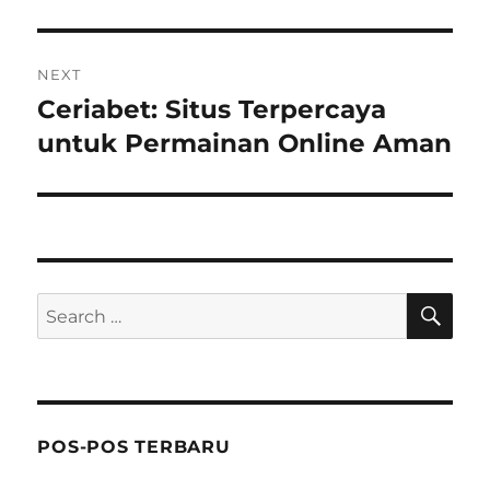
NEXT
Ceriabet: Situs Terpercaya
Next
post:
untuk Permainan Online Aman
SE
Search
for:
POS-POS TERBARU