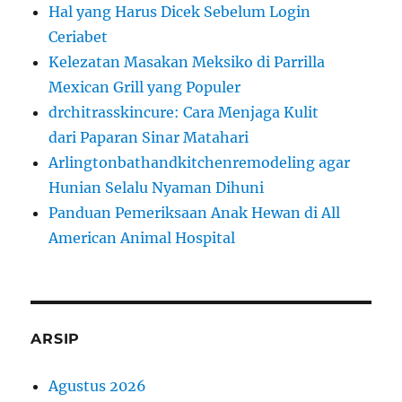
Hal yang Harus Dicek Sebelum Login
Ceriabet
Kelezatan Masakan Meksiko di Parrilla
Mexican Grill yang Populer
drchitrasskincure: Cara Menjaga Kulit
dari Paparan Sinar Matahari
Arlingtonbathandkitchenremodeling agar
Hunian Selalu Nyaman Dihuni
Panduan Pemeriksaan Anak Hewan di All
American Animal Hospital
ARSIP
Agustus 2026