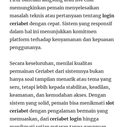
memungkinkan pemain menyelesaikan
masalah teknis atau pertanyaan tentang
login
ceriabet
dengan cepat. Sistem yang responsif
dalam hal ini menunjukkan komitmen
platform terhadap kenyamanan dan kepuasan
penggunanya.
Secara keseluruhan, menilai kualitas
permainan Ceriabet dari sistemnya bukan
hanya soal tampilan menarik atau tema yang
seru, tetapi lebih kepada stabilitas, keadilan,
keamanan, dan kemudahan akses. Dengan
sistem yang solid, pemain bisa menikmati
slot
ceriabet
dengan pengalaman bermain yang
memuaskan, dari
ceriabet login
hingga
menikmati setiap putaran tanpa gangguan.