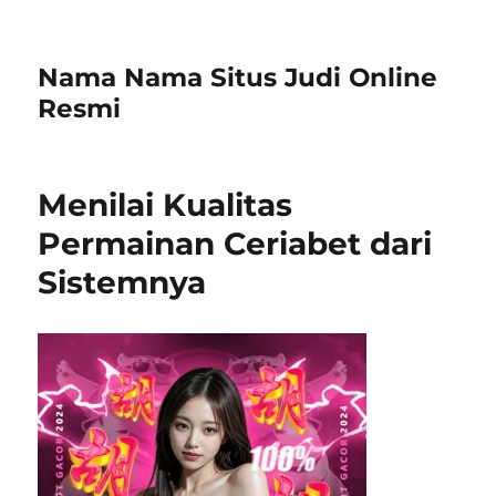
Nama Nama Situs Judi Online
Resmi
Menilai Kualitas
Permainan Ceriabet dari
Sistemnya