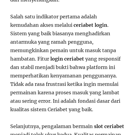
Salah satu indikator pertama adalah
kemudahan akses melalui
ceriabet login
.
Sistem yang baik biasanya menghadirkan
antarmuka yang ramah pengguna,
memungkinkan pemain untuk masuk tanpa
hambatan. Fitur
login ceriabet
yang responsif
dan stabil menjadi bukti bahwa platform ini
memperhatikan kenyamanan penggunanya.
Tidak ada rasa frustrasi ketika ingin memulai
permainan karena proses masuk yang lambat
atau sering error. Ini adalah fondasi dasar dari
kualitas sistem Ceriabet yang baik.
Selanjutnya, pengalaman bermain
slot ceriabet
menjadi tolok ukur kedua. Kualitas permainan