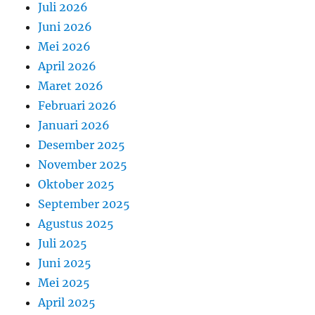
Juli 2026
Juni 2026
Mei 2026
April 2026
Maret 2026
Februari 2026
Januari 2026
Desember 2025
November 2025
Oktober 2025
September 2025
Agustus 2025
Juli 2025
Juni 2025
Mei 2025
April 2025