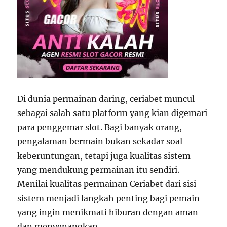
Di dunia permainan daring, ceriabet muncul
sebagai salah satu platform yang kian digemari
para penggemar slot. Bagi banyak orang,
pengalaman bermain bukan sekadar soal
keberuntungan, tetapi juga kualitas sistem
yang mendukung permainan itu sendiri.
Menilai kualitas permainan Ceriabet dari sisi
sistem menjadi langkah penting bagi pemain
yang ingin menikmati hiburan dengan aman
dan menyenangkan.