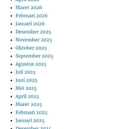
Maret 2026
Februari 2026
Januari 2026
Desember 2025
November 2025
Oktober 2025
September 2025
Agustus 2025
Juli 2025
Juni 2025
Mei 2025
April 2025
Maret 2025
Februari 2025
Januari 2025
Desember 2024