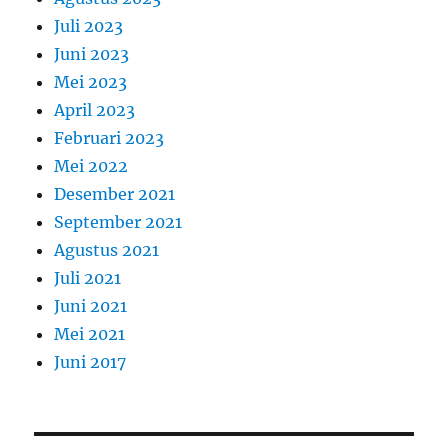
Juli 2023
Juni 2023
Mei 2023
April 2023
Februari 2023
Mei 2022
Desember 2021
September 2021
Agustus 2021
Juli 2021
Juni 2021
Mei 2021
Juni 2017