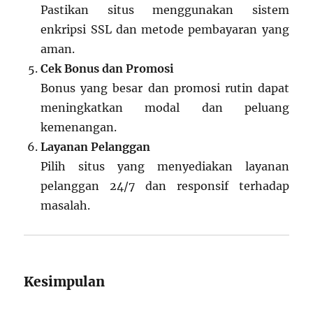
Pastikan situs menggunakan sistem
enkripsi SSL dan metode pembayaran yang
aman.
Cek Bonus dan Promosi
Bonus yang besar dan promosi rutin dapat
meningkatkan modal dan peluang
kemenangan.
Layanan Pelanggan
Pilih situs yang menyediakan layanan
pelanggan 24/7 dan responsif terhadap
masalah.
Kesimpulan