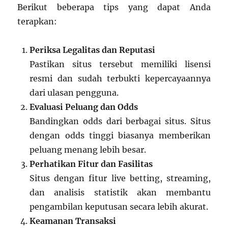
Berikut beberapa tips yang dapat Anda
terapkan:
Periksa Legalitas dan Reputasi
Pastikan situs tersebut memiliki lisensi
resmi dan sudah terbukti kepercayaannya
dari ulasan pengguna.
Evaluasi Peluang dan Odds
Bandingkan odds dari berbagai situs. Situs
dengan odds tinggi biasanya memberikan
peluang menang lebih besar.
Perhatikan Fitur dan Fasilitas
Situs dengan fitur live betting, streaming,
dan analisis statistik akan membantu
pengambilan keputusan secara lebih akurat.
Keamanan Transaksi