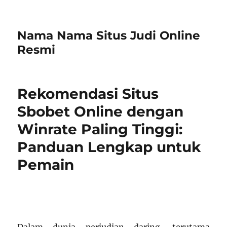
Nama Nama Situs Judi Online
Resmi
Rekomendasi Situs
Sbobet Online dengan
Winrate Paling Tinggi:
Panduan Lengkap untuk
Pemain