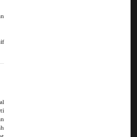
an
if
al
ti
an
ah
et