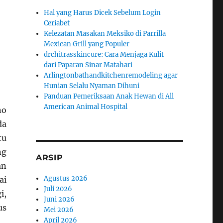
Hal yang Harus Dicek Sebelum Login
Ceriabet
Kelezatan Masakan Meksiko di Parrilla
Mexican Grill yang Populer
drchitrasskincure: Cara Menjaga Kulit
dari Paparan Sinar Matahari
Arlingtonbathandkitchenremodeling agar
Hunian Selalu Nyaman Dihuni
Panduan Pemeriksaan Anak Hewan di All
American Animal Hospital
no
da
tu
ng
ARSIP
an
Agustus 2026
ai
Juli 2026
i,
Juni 2026
us
Mei 2026
April 2026