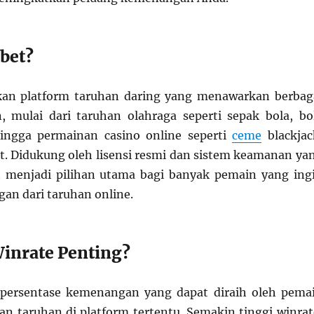
obet?
an platform taruhan daring yang menawarkan berbag
, mulai dari taruhan olahraga seperti sepak bola, bo
hingga permainan casino online seperti
ceme
blackjac
lot. Didukung oleh lisensi resmi dan sistem keamanan ya
t menjadi pilihan utama bagi banyak pemain yang ing
an dari taruhan online.
inrate Penting?
 persentase kemenangan yang dapat diraih oleh pema
n taruhan di platform tertentu. Semakin tinggi winrat