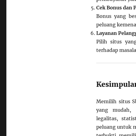
Cek Bonus dan 
Bonus yang be
peluang kemena
Layanan Pelang
Pilih situs ya
terhadap masala
Kesimpula
Memilih situs S
yang mudah, t
legalitas, stat
peluang untuk m
terbukti memil