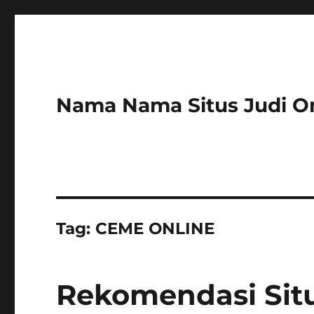
Nama Nama Situs Judi O
Tag:
CEME ONLINE
Rekomendasi Situ