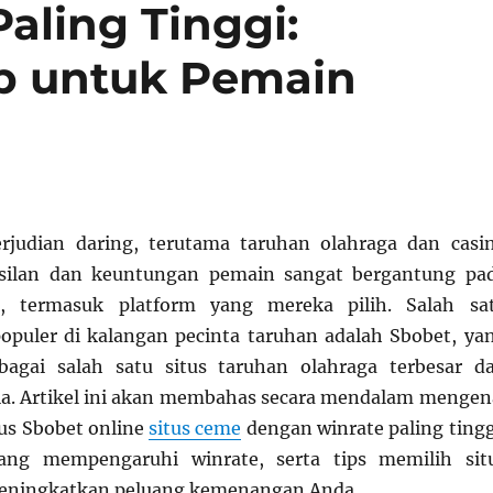
aling Tinggi:
p untuk Pemain
rjudian daring, terutama taruhan olahraga dan casi
asilan dan keuntungan pemain sangat bergantung pa
r, termasuk platform yang mereka pilih. Salah sa
opuler di kalangan pecinta taruhan adalah Sbobet, ya
ebagai salah satu situs taruhan olahraga terbesar d
sia. Artikel ini akan membahas secara mendalam mengen
us Sbobet online
situs ceme
dengan winrate paling tingg
yang mempengaruhi winrate, serta tips memilih sit
meningkatkan peluang kemenangan Anda.