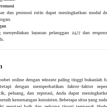
Promosi
sar dan promosi rutin dapat meningkatkan modal d
ngan.
gan
ng menyediakan layanan pelanggan 24/7 dan respons
h.
n
bobet online dengan winrate paling tinggi bukanlah h
etapi dengan memperhatikan faktor-faktor seper
istik, peluang, dan reputasi, Anda dapat meningkatk
eraih kemenangan konsisten. Beberapa situs yang sud
iki reputasi baik dan peluang tinggi termasuk Sbob