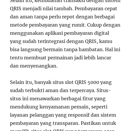
Selain itu, kemudahan transaksi dengan sistem
QRIS menjadi nilai tambah. Pembayaran cepat
dan aman tanpa perlu repot dengan berbagai
metode pembayaran yang rumit. Cukup dengan
menggunakan aplikasi pembayaran digital
yang sudah terintegrasi dengan QRIS, kamu
bisa langsung bermain tanpa hambatan. Hal ini
tentu membuat permainan jadi lebih lancar
dan menyenangkan.
Selain itu, banyak situs slot QRIS 5000 yang
sudah terbukti aman dan terpercaya. Situs-
situs ini menawarkan berbagai fitur yang
mendukung kenyamanan pemain, seperti
layanan pelanggan yang responsif dan sistem
pembayaran yang transparan. Pastikan untuk