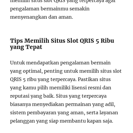
memilih situs slot QRIS yang terpercaya agar
pengalaman bermainmu semakin
menyenangkan dan aman.
Tips Memilih Situs Slot QRIS 5 Ribu
yang Tepat
Untuk mendapatkan pengalaman bermain
yang optimal, penting untuk memilih situs slot
QRIS 5 ribu yang terpercaya. Pastikan situs
yang kamu pilih memiliki lisensi resmi dan
reputasi yang baik. Situs yang terpercaya
biasanya menyediakan permainan yang adil,
sistem pembayaran yang aman, serta layanan
pelanggan yang siap membantu kapan saja.