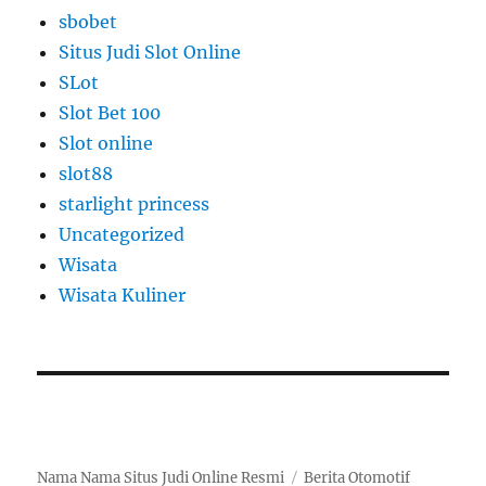
sbobet
Situs Judi Slot Online
SLot
Slot Bet 100
Slot online
slot88
starlight princess
Uncategorized
Wisata
Wisata Kuliner
Nama Nama Situs Judi Online Resmi
Berita Otomotif