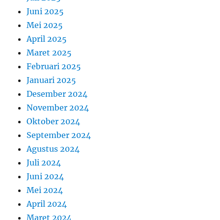
Juni 2025
Mei 2025
April 2025
Maret 2025
Februari 2025
Januari 2025
Desember 2024
November 2024
Oktober 2024
September 2024
Agustus 2024
Juli 2024
Juni 2024
Mei 2024
April 2024
Maret 2024