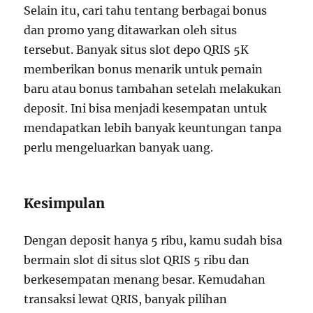
Selain itu, cari tahu tentang berbagai bonus
dan promo yang ditawarkan oleh situs
tersebut. Banyak situs slot depo QRIS 5K
memberikan bonus menarik untuk pemain
baru atau bonus tambahan setelah melakukan
deposit. Ini bisa menjadi kesempatan untuk
mendapatkan lebih banyak keuntungan tanpa
perlu mengeluarkan banyak uang.
Kesimpulan
Dengan deposit hanya 5 ribu, kamu sudah bisa
bermain slot di situs slot QRIS 5 ribu dan
berkesempatan menang besar. Kemudahan
transaksi lewat QRIS, banyak pilihan