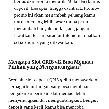
bonus dan promo menarik. Mulai dari bonus
deposit, free spin, hingga cashback. Promo-
promo ini akan menambah peluang kamu
untuk menang lebih besar tanpa perlu
menambah banyak modal. Jadi, jangan
lewatkan kesempatan untuk memanfaatkan
setiap bonus yang ditawarkan.
Mengapa Slot QRIS 5K Bisa Menjadi
Pilihan yang Menguntungkan?
Bermain slot deposit QRIS 5 ribu menawarkan
berbagai keuntungan yang bisa membuat
pengalaman bermain slot menjadi lebih
menyenangkan dan menguntungkan. Dengan
deposit yang kecil, kamu bisa mencoba