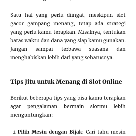
Satu hal yang perlu diingat, meskipun slot
gacor gampang menang, tetap ada strategi
yang perlu kamu terapkan. Misalnya, tentukan
batas waktu dan dana yang siap kamu gunakan.
Jangan sampai terbawa suasana dan
menghabiskan lebih dari yang seharusnya.
Tips Jitu untuk Menang di Slot Online
Berikut beberapa tips yang bisa kamu terapkan
agar pengalaman bermain slotmu lebih
menguntungkan:
Pilih Mesin dengan Bijak
: Cari tahu mesin