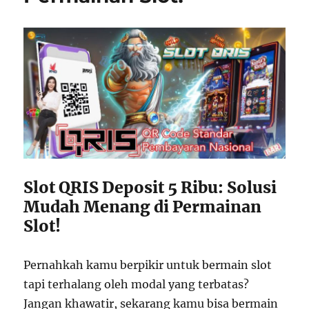
Slot QRIS Deposit 5 Ribu: Solusi
Mudah Menang di Permainan
Slot!
Pernahkah kamu berpikir untuk bermain slot
tapi terhalang oleh modal yang terbatas?
Jangan khawatir, sekarang kamu bisa bermain