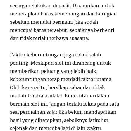
sering melakukan deposit. Disarankan untuk
menetapkan batas kemenangan dan kerugian
sebelum memulai bermain. Jika sudah
mencapai batas tersebut, sebaiknya berhenti
dan tidak terlalu terbawa suasana.
Faktor keberuntungan juga tidak kalah
penting. Meskipun slot ini dirancang untuk
memberikan peluang yang lebih baik,
keberuntungan tetap menjadi faktor utama.
Oleh karena itu, bersikap sabar dan tidak
mudah frustrasi adalah kunci utama dalam
bermain slot ini. Jangan terlalu fokus pada satu
sesi permainan saja; jika belum mendapatkan
hasil yang diharapkan, sebaiknya istirahat
sejenak dan mencoba lagi di lain waktu.