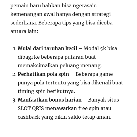
pemain baru bahkan bisa ngerasain
kemenangan awal hanya dengan strategi
sederhana. Beberapa tips yang bisa dicoba
antara lain:
Mulai dari taruhan kecil
– Modal 5k bisa
dibagi ke beberapa putaran buat
memaksimalkan peluang menang.
Perhatikan pola spin
– Beberapa game
punya pola tertentu yang bisa dikenali buat
timing spin berikutnya.
Manfaatkan bonus harian
– Banyak situs
SLOT QRIS menawarkan free spin atau
cashback yang bikin saldo tetap aman.