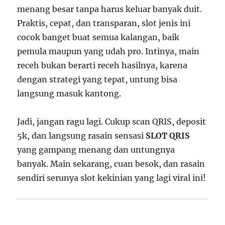
menang besar tanpa harus keluar banyak duit.
Praktis, cepat, dan transparan, slot jenis ini
cocok banget buat semua kalangan, baik
pemula maupun yang udah pro. Intinya, main
receh bukan berarti receh hasilnya, karena
dengan strategi yang tepat, untung bisa
langsung masuk kantong.
Jadi, jangan ragu lagi. Cukup scan QRIS, deposit
5k, dan langsung rasain sensasi
SLOT QRIS
yang gampang menang dan untungnya
banyak. Main sekarang, cuan besok, dan rasain
sendiri serunya slot kekinian yang lagi viral ini!