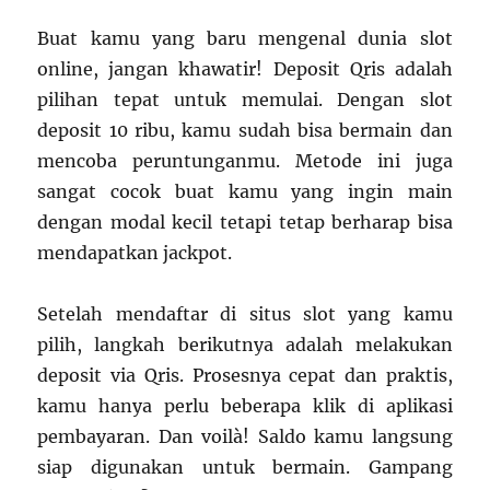
Buat kamu yang baru mengenal dunia slot
online, jangan khawatir! Deposit Qris adalah
pilihan tepat untuk memulai. Dengan slot
deposit 10 ribu, kamu sudah bisa bermain dan
mencoba peruntunganmu. Metode ini juga
sangat cocok buat kamu yang ingin main
dengan modal kecil tetapi tetap berharap bisa
mendapatkan jackpot.
Setelah mendaftar di situs slot yang kamu
pilih, langkah berikutnya adalah melakukan
deposit via Qris. Prosesnya cepat dan praktis,
kamu hanya perlu beberapa klik di aplikasi
pembayaran. Dan voilà! Saldo kamu langsung
siap digunakan untuk bermain. Gampang