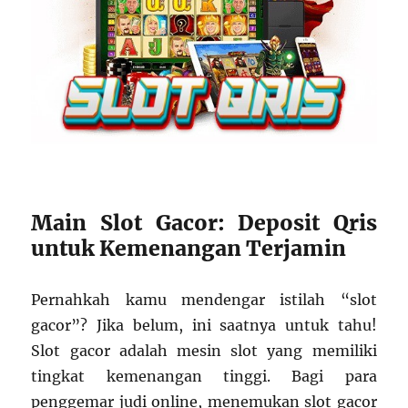
Main Slot Gacor: Deposit Qris
untuk Kemenangan Terjamin
Pernahkah kamu mendengar istilah “slot
gacor”? Jika belum, ini saatnya untuk tahu!
Slot gacor adalah mesin slot yang memiliki
tingkat kemenangan tinggi. Bagi para
penggemar judi online, menemukan slot gacor