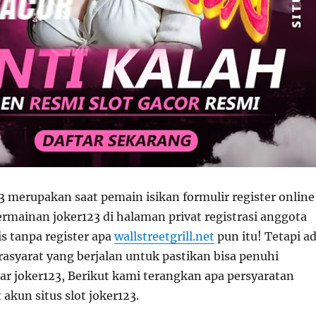
3 merupakan saat pemain isikan formulir register online
ermainan joker123 di halaman privat registrasi anggota
ratis tanpa register apa
wallstreetgrill.net
pun itu! Tetapi a
rasyarat yang berjalan untuk pastikan bisa penuhi
ar joker123, Berikut kami terangkan apa persyaratan
akun situs slot joker123.