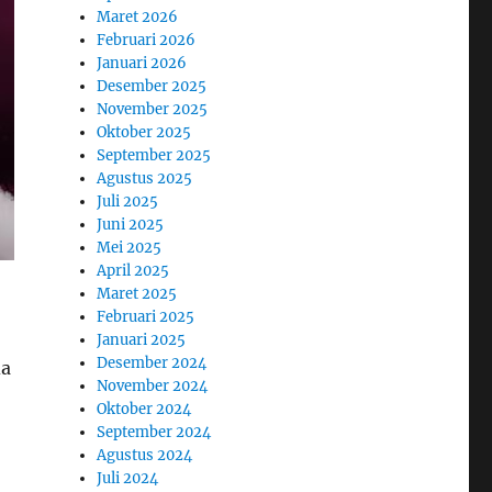
Maret 2026
Februari 2026
Januari 2026
Desember 2025
November 2025
Oktober 2025
September 2025
Agustus 2025
Juli 2025
Juni 2025
Mei 2025
April 2025
Maret 2025
Februari 2025
Januari 2025
Desember 2024
da
November 2024
Oktober 2024
September 2024
Agustus 2024
Juli 2024