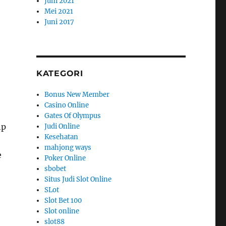
Juni 2021
Mei 2021
Juni 2017
KATEGORI
Bonus New Member
Casino Online
Gates Of Olympus
hp
Judi Online
Kesehatan
mahjong ways
e
Poker Online
sbobet
Situs Judi Slot Online
SLot
Slot Bet 100
Slot online
slot88