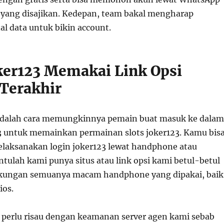
yang disajikan. Kedepan, team bakal mengharap
al data untuk bikin account.
ker123 Memakai Link Opsi
 Terakhir
 adalah cara memungkinnya pemain buat masuk ke dalam
23 untuk memainkan permainan slots joker123. Kamu bis
elaksanakan login joker123 lewat handphone atau
ntulah kami punya situs atau link opsi kami betul-betul
ungan semuanya macam handphone yang dipakai, baik
ios.
 perlu risau dengan keamanan server agen kami sebab