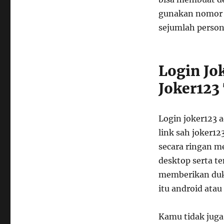
gunakan nomor 
sejumlah person
Login Jo
Joker123
Login joker123
link sah joker1
secara ringan m
desktop serta te
memberikan duk
itu android atau 
Kamu tidak juga