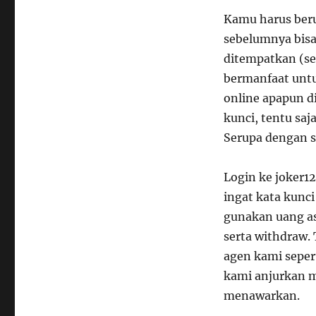
Kamu harus ber
sebelumnya bisa
ditempatkan (se
bermanfaat untu
online apapun 
kunci, tentu sa
Serupa dengan si
Login ke joker1
ingat kata kunc
gunakan uang as
serta withdraw. 
agen kami seper
kami anjurkan m
menawarkan.