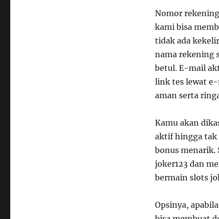
Nomor rekening,
kami bisa membu
tidak ada kekeli
nama rekening 
betul. E-mail ak
link tes lewat e
aman serta ringa
Kamu akan dikas
aktif hingga tak
bonus menarik. 
joker123 dan me
bermain slots jo
Opsinya, apabil
bisa membuat d