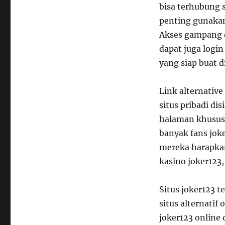
bisa terhubung 
penting gunakan
Akses gampang d
dapat juga login
yang siap buat d
Link alternative
situs pribadi di
halaman khusus 
banyak fans jok
mereka harapkan,
kasino joker123,
Situs joker123 t
situs alternati
joker123 online 