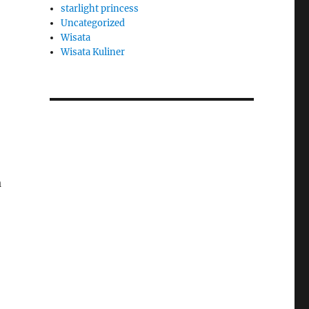
starlight princess
Uncategorized
Wisata
Wisata Kuliner
a