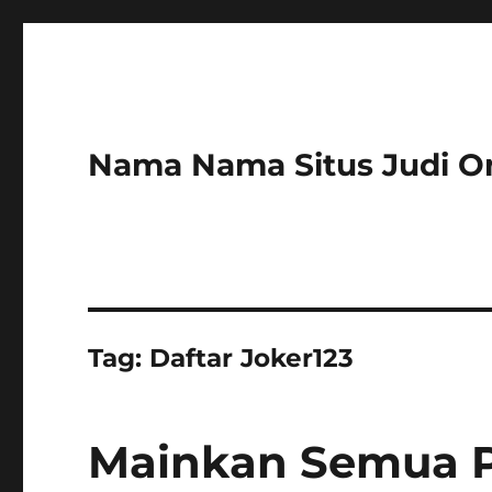
Nama Nama Situs Judi O
Tag:
Daftar Joker123
Mainkan Semua P