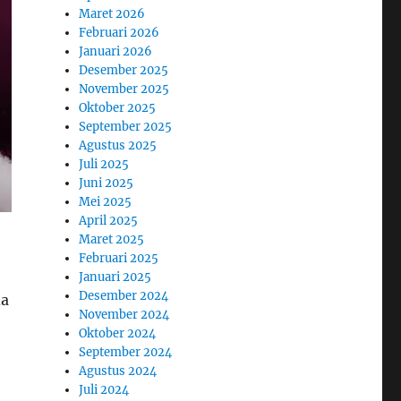
Maret 2026
Februari 2026
Januari 2026
Desember 2025
November 2025
Oktober 2025
September 2025
Agustus 2025
Juli 2025
Juni 2025
Mei 2025
April 2025
Maret 2025
Februari 2025
Januari 2025
Desember 2024
da
November 2024
Oktober 2024
September 2024
Agustus 2024
Juli 2024