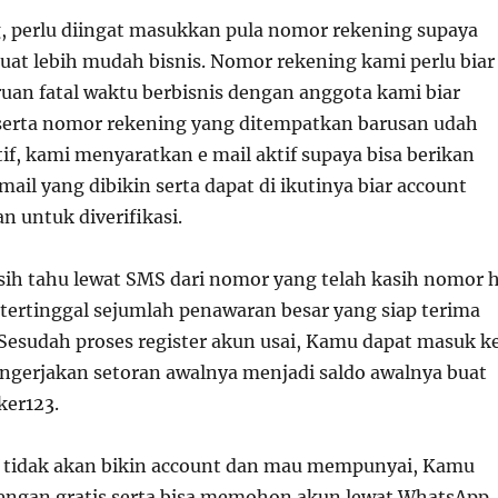
 perlu diingat masukkan pula nomor rekening supaya
at lebih mudah bisnis. Nomor rekening kami perlu biar
ruan fatal waktu berbisnis dengan anggota kami biar
serta nomor rekening yang ditempatkan barusan udah
tif, kami menyaratkan e mail aktif supaya bisa berikan
-mail yang dibikin serta dapat di ikutinya biar account
n untuk diverifikasi.
ih tahu lewat SMS dari nomor yang telah kasih nomor 
 tertinggal sejumlah penawaran besar yang siap terima
Sesudah proses register akun usai, Kamu dapat masuk k
ngerjakan setoran awalnya menjadi saldo awalnya buat
ker123.
a tidak akan bikin account dan mau mempunyai, Kamu
engan gratis serta bisa memohon akun lewat WhatsApp