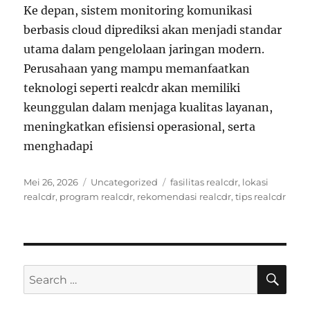
Ke depan, sistem monitoring komunikasi
berbasis cloud diprediksi akan menjadi standar
utama dalam pengelolaan jaringan modern.
Perusahaan yang mampu memanfaatkan
teknologi seperti realcdr akan memiliki
keunggulan dalam menjaga kualitas layanan,
meningkatkan efisiensi operasional, serta
menghadapi
Posted
Categories
Tags
Mei 26, 2026
Uncategorized
fasilitas realcdr
,
lokasi
on
realcdr
,
program realcdr
,
rekomendasi realcdr
,
tips realcdr
SE
Search
for: