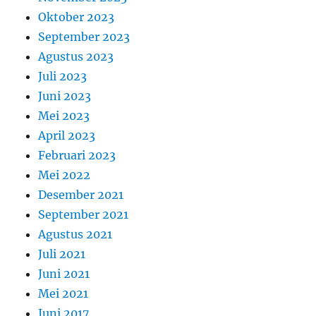
Oktober 2023
September 2023
Agustus 2023
Juli 2023
Juni 2023
Mei 2023
April 2023
Februari 2023
Mei 2022
Desember 2021
September 2021
Agustus 2021
Juli 2021
Juni 2021
Mei 2021
Juni 2017