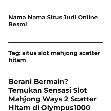
Nama Nama Situs Judi Online
Resmi
Tag:
situs slot mahjong scatter
hitam
Berani Bermain?
Temukan Sensasi Slot
Mahjong Ways 2 Scatter
Hitam di Olympus1000