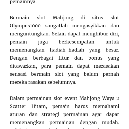
pemainnya.
Bermain slot Mahjong di situs slot
Olympus1000 sangatlah mengasyikkan dan
menguntungkan. Selain dapat menghibur diri,
pemain juga berkesempatan untuk
memenangkan hadiah-hadiah yang besar.
Dengan berbagai fitur dan bonus yang
ditawarkan, para pemain dapat merasakan
sensasi bermain slot yang belum pernah
mereka rasakan sebelumnya.
Dalam permainan slot event Mahjong Ways 2
Scatter Hitam, pemain harus memahami
aturan dan strategi permainan agar dapat
memenangkan permainan dengan mudah.