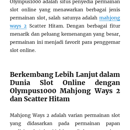
Olympus1000 adalah situs penyedia permainan
slot online yang menawarkan berbagai jenis
permainan slot, salah satunya adalah
mahjong
ways 2
Scatter Hitam. Dengan berbagai fitur
menarik dan peluang kemenangan yang besar,
permainan ini menjadi favorit para penggemar
slot online.
Berkembang Lebih Lanjut dalam
Dunia Slot Online dengan
Olympus1000 Mahjong Ways 2
dan Scatter Hitam
Mahjong Ways 2 adalah varian permainan slot
yang didasarkan pada permainan papan