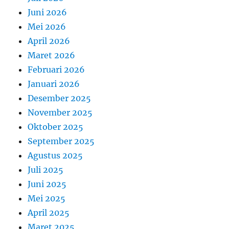
Juni 2026
Mei 2026
April 2026
Maret 2026
Februari 2026
Januari 2026
Desember 2025
November 2025
Oktober 2025
September 2025
Agustus 2025
Juli 2025
Juni 2025
Mei 2025
April 2025
Maret 2025