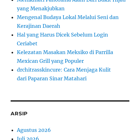
yang Menakjubkan
Mengenal Budaya Lokal Melalui Seni dan
Kerajinan Daerah
Hal yang Harus Dicek Sebelum Login
Ceriabet
Kelezatan Masakan Meksiko di Parrilla
Mexican Grill yang Populer
drchitrasskincure: Cara Menjaga Kulit
dari Paparan Sinar Matahari
ARSIP
Agustus 2026
Juli 2026