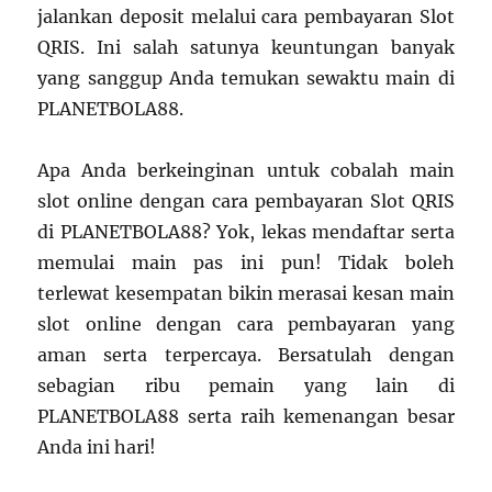
jalankan deposit melalui cara pembayaran Slot
QRIS. Ini salah satunya keuntungan banyak
yang sanggup Anda temukan sewaktu main di
PLANETBOLA88.
Apa Anda berkeinginan untuk cobalah main
slot online dengan cara pembayaran Slot QRIS
di PLANETBOLA88? Yok, lekas mendaftar serta
memulai main pas ini pun! Tidak boleh
terlewat kesempatan bikin merasai kesan main
slot online dengan cara pembayaran yang
aman serta terpercaya. Bersatulah dengan
sebagian ribu pemain yang lain di
PLANETBOLA88 serta raih kemenangan besar
Anda ini hari!