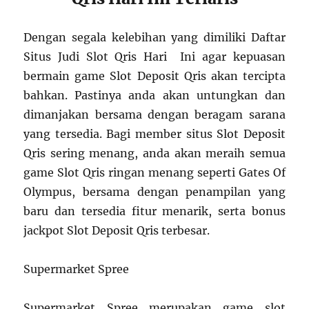
Dengan segala kelebihan yang dimiliki Daftar
Situs Judi Slot Qris Hari Ini agar kepuasan
bermain game Slot Deposit Qris akan tercipta
bahkan. Pastinya anda akan untungkan dan
dimanjakan bersama dengan beragam sarana
yang tersedia. Bagi member situs Slot Deposit
Qris sering menang, anda akan meraih semua
game Slot Qris ringan menang seperti Gates Of
Olympus, bersama dengan penampilan yang
baru dan tersedia fitur menarik, serta bonus
jackpot Slot Deposit Qris terbesar.
Supermarket Spree
Supermarket Spree merupakan game slot