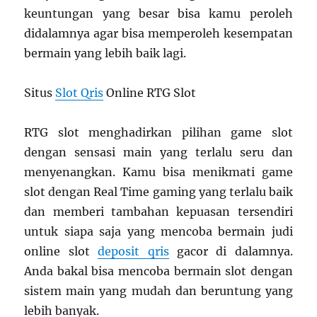
keuntungan yang besar bisa kamu peroleh
didalamnya agar bisa memperoleh kesempatan
bermain yang lebih baik lagi.
Situs
Slot Qris
Online RTG Slot
RTG slot menghadirkan pilihan game slot
dengan sensasi main yang terlalu seru dan
menyenangkan. Kamu bisa menikmati game
slot dengan Real Time gaming yang terlalu baik
dan memberi tambahan kepuasan tersendiri
untuk siapa saja yang mencoba bermain judi
online slot
deposit qris
gacor di dalamnya.
Anda bakal bisa mencoba bermain slot dengan
sistem main yang mudah dan beruntung yang
lebih banyak.