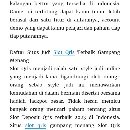
kalangan bettor yang tersedia di Indonesia.
Game ini terhitung dapat kamu temui lebih
berasal dari satu fitur di antaranya, account
demo yang dapat kamu pelajari dan paham tiap
tiap putarannya.
Daftar Situs Judi
Slot Qris
Terbaik Gampang
Menang
Slot Qris menjadi salah satu style judi online
yang menjadi lama digandrungi oleh orang-
orang sebab style judi ini menawarkan
kemudahan di dalam bermain disertai bersama
hadiah Jackpot besar. Tidak heran memicu
banyak orang mencari paham tentang situs
Slot Deposit Qris terbaik 2023 di Indonesia.
Situs
slot qris
gampang menang Slot Qris