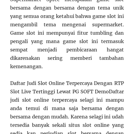
bersama dengan bersama dengan tema unik
yang semua orang ketahui bahwa game slot ini
mengambil tema mengenai supermarket.
Game slot ini mempunyai fitur tumbling dan
pengali yang mana game slot ini termasuk
sempat menjadi pembicaraan hangat
dikarenakan sering memberi tambahan
kemenangan.
Daftar Judi Slot Online Terpercaya Dengan RTP
Slot Live Tertinggi Lewat PG SOFT DemoDaftar
judi slot online terpercaya selagi ini mampu
anda temui di mana saja bersama dengan
bersama dengan mudah. Karena selagi ini udah
tersedia banyak sekali situs slot online yang
sedia kan perjudian slot bersama dengan