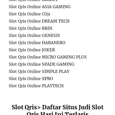
Slot Qris Online ASIA GAMING
Slot Qris Online CQ9
Slot Qris Online DREAM TECH
Slot Qris Online BBIN
Slot Qris Online GENESIS
Slot Qris Online HABANERO
Slot Qris Online JOKER
Slot Qris Online MICRO GAMING PLUS
Slot Qris Online SPADE GAMING
Slot Qris Online SIMPLE PLAY
Slot Qris Online XPRO
Slot Qris Online PLAYTECH
Slot Qris> Daftar Situs Judi Slot
Qris Hari Ini Terlaris