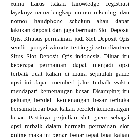
cuma harus isikan knowledge registrasi
layaknya nama lengkap, nomor rekening, dan
nomor handphone sebelum akan dapat
lakukan deposit dan juga bermain Slot Deposit
Qris. Khusus permainan judi Slot Deposit Qris
sendiri punyai winrate tertinggi satu diantara
Situs Slot Deposit Qris indonesia. Diluar itu
beberapa permainan dapat menjadi opsi
terbaik buat kalian di mana sejumlah game
opsi ini dapat memberi jalur terbaik waktu
mendapati kemenangan besar. Disamping itu
peluang beroleh kemenangan besar terbuka
bersama lebar buat kalian peroleh kemenangan
besar. Pastinya perjudian slot gacor sebagai
opsi terbaik dalam bermain permainan slot
online maka ini benar-benar tepat buat kalian