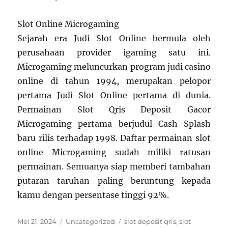
Slot Online Microgaming
Sejarah era Judi Slot Online bermula oleh
perusahaan provider igaming satu ini.
Microgaming meluncurkan program judi casino
online di tahun 1994, merupakan pelopor
pertama Judi Slot Online pertama di dunia.
Permainan Slot Qris Deposit Gacor
Microgaming pertama berjudul Cash Splash
baru rilis terhadap 1998. Daftar permainan slot
online Microgaming sudah miliki ratusan
permainan. Semuanya siap memberi tambahan
putaran taruhan paling beruntung kepada
kamu dengan persentase tinggi 92%.
Posted
Categories
Tags
Mei 21, 2024
Uncategorized
slot deposit qris
,
slot