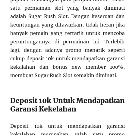
satu permainan slot yang banyak diminati
adalah Sugar Rush Slot. Dengan keseruan dan
keuntungan yang ditawarkan, tidak heran jika
banyak pemain yang tertarik untuk mencoba
peruntungannya di permainan ini. Terlebih
lagi, dengan adanya promo menarik seperti
cukup deposit 10k untuk mendapatkan garansi
kekalahan dan bonus new member 100%,
membuat Sugar Rush Slot semakin diminati.
Deposit 10k Untuk Mendapatkan
Garansi Kekelahan
Deposit 10k untuk mendapatkan garansi
kekalahan merupakan salah satu promo