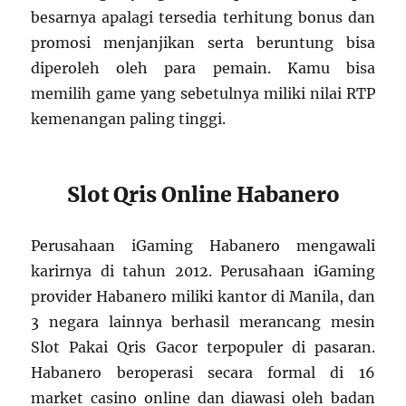
besarnya apalagi tersedia terhitung bonus dan
promosi menjanjikan serta beruntung bisa
diperoleh oleh para pemain. Kamu bisa
memilih game yang sebetulnya miliki nilai RTP
kemenangan paling tinggi.
Slot Qris Online Habanero
Perusahaan iGaming Habanero mengawali
karirnya di tahun 2012. Perusahaan iGaming
provider Habanero miliki kantor di Manila, dan
3 negara lainnya berhasil merancang mesin
Slot Pakai Qris Gacor terpopuler di pasaran.
Habanero beroperasi secara formal di 16
market casino online dan diawasi oleh badan