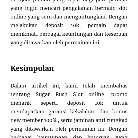
yang ingin mencari pengalaman bermain slot
online yang seru dan menguntungkan. Dengan
melakukan deposit 10k, pemain dapat
menikmati berbagai keuntungan dan keseruan
yang ditawarkan oleh permainan ini.
Kesimpulan
Dalam artikel ini, kami telah membahas
tentang Sugar Rush Slot online, promo
menarik seperti deposit 10k untuk
mendapatkan garansi kekalahan dan bonus
new member 100%, serta jaminan anti rungkad
yang ditawarkan oleh permainan ini. Dengan
berbagai keuntungan dan keseruan yang