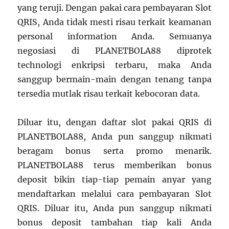
yang teruji. Dengan pakai cara pembayaran Slot
QRIS, Anda tidak mesti risau terkait keamanan
personal information Anda. Semuanya
negosiasi di PLANETBOLA88 diprotek
technologi enkripsi terbaru, maka Anda
sanggup bermain-main dengan tenang tanpa
tersedia mutlak risau terkait kebocoran data.
Diluar itu, dengan daftar slot pakai QRIS di
PLANETBOLA88, Anda pun sanggup nikmati
beragam bonus serta promo menarik.
PLANETBOLA88 terus memberikan bonus
deposit bikin tiap-tiap pemain anyar yang
mendaftarkan melalui cara pembayaran Slot
QRIS. Diluar itu, Anda pun sanggup nikmati
bonus deposit tambahan tiap kali Anda